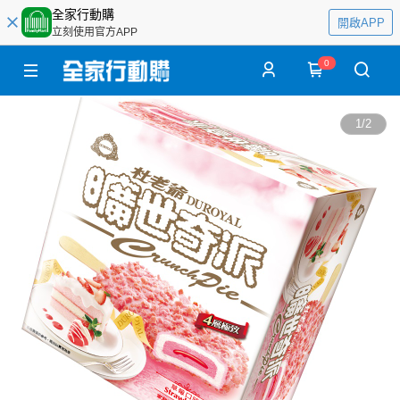
全家行動購
開啟APP
立刻使用官方APP
0
1
/
2