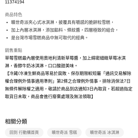
11374194
運送方式
商品特色
曠世奇派夾心式冰淇淋，披覆具有嚼感的脆餅粒雪糕，
冷凍-全家取貨付款
加上內層冰淇淋，添加餡料、條紋醬，四層極致的組合，
免運費
是台灣市場雪糕商品中無可取代的經典。
冷凍-付款後全家取貨
銷售重點
免運費
草莓雪糕最內層使用奧地利清新草莓醬，加上綿密細緻草莓冰淇
淋，香醇牛奶冰淇淋，口口酸甜美味。
【冷藏/冷凍生鮮商品等易於腐敗、保存期限較短屬「通訊交易解除
權合理例外情事適用準則」第2條之合理例外情事，排除消保法7日
無條件解除權之適用，敬請於商品到店通知3日內取貨，若超過指定
取貨日未取，商品會進行廢棄處理及無法領取】
相關分類
回到 行動購首頁
曠世奇派 雪糕
曠世奇派 冰淇淋