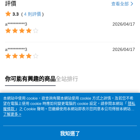
評價
查看全部
3.3
(
4
則評價
)
a***********3
2026/04/17
a***********3
2026/04/17
你可能有興趣的商品
全站排行
本網站中使用 cookie，欲查詢有關本網站使用 cookie 方式之詳情，及若您不希
熱門標籤
望在電腦上使用 cookie 時應如何變更電腦的 cookie 設定，請參閱本網站「
隱私
權條款
」之 Cookie 聲明。您繼續使用本網站即表示您同意本公司得按本網站使
用條款之 Cookie 聲明使用 cookie。
了解更多 >
我知道了