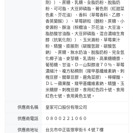
劑））、蔗糖、乳糖、全脂奶粉、脫脂奶
粉、可可脂、大豆卵磷脂、著色劑（紅甜菜
色素、芥花油）、香料（草莓香料、乙醇、
香莢蘭醛））、草莓餅粒（麵粉、蔗糖、小
麥澱粉、酥油（棕櫚油、芥花油、大豆油、
脂肪酸甘油酯、大豆卵磷脂、混合濃縮生育
醇（抗氧化劑））、玉米澱粉、草莓果汁
粉、精鹽、膨脹劑（碳酸氫銨、碳酸氫
鈉）、蔗糖、無水奶油、脫脂奶粉、完全氫
化椰子油、麥芽糖、乳清粉、高果糖糖漿、
葡萄糖、甘油、Ｄ－山梨醇液７０％、草莓
濃縮汁、複方粘稠劑（羧甲基纖維素鈉、刺
槐豆膠、關華豆膠、鹿角菜膠）、檸檬酸、
ＤＬ－蘋果酸、羧甲基纖維素鈉、精鹽、玉
米糖膠、刺槐豆膠、食用紅色四十號、食用
紅色七號、食用黃色五號。
供應商名稱
皇家可口股份有限公司
供應商電話
０８００２２１０６０
供應商地址
台北市中正區懷寧街６４號７樓