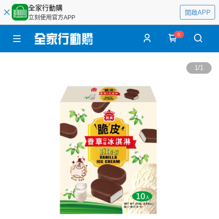
全家行動購
開啟APP
立刻使用官方APP
0
1
/
1