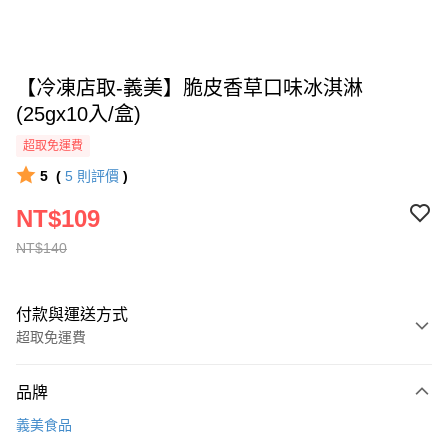
【冷凍店取-義美】脆皮香草口味冰淇淋
(25gx10入/盒)
超取免運費
5
(
5
則評價
)
NT$109
NT$140
付款與運送方式
超取免運費
付款方式
品牌
全家線上支付
義美食品
超商取貨付款