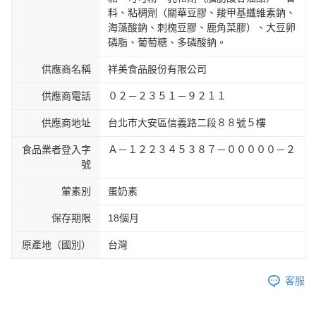
料、粘稠劑（關華豆膠、羧甲基纖維素鈉、
海藻酸鈉、刺槐豆膠、鹿角菜膠）、大豆卵
磷脂、葡萄糖、多磷酸鈉。
供應商名稱
祥美食品股份有限公司
供應商電話
０２－２３５１－９２１１
供應商地址
台北市大安區信義路二段８８號５樓
食品業者登入字
Ａ－１２２３４５３８７－０００００－２
號
葷素別
蛋奶素
保存期限
18個月
原產地（國別）
台灣
客服