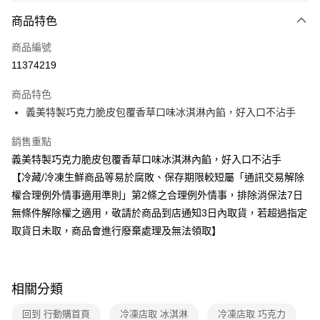
商品特色
運送方式
商品編號
冷凍-全家取貨付款
11374219
免運費
商品特色
冷凍-付款後全家取貨
義美特製巧克力脆皮包覆香草口味冰淇淋內餡，好入口不沾手
免運費
銷售重點
義美特製巧克力脆皮包覆香草口味冰淇淋內餡，好入口不沾手
【冷藏/冷凍生鮮商品等易於腐敗、保存期限較短屬「通訊交易解除
權合理例外情事適用準則」第2條之合理例外情事，排除消保法7日
無條件解除權之適用，敬請於商品到店通知3日內取貨，若超過指定
取貨日未取，商品會進行廢棄處理及無法領取】
相關分類
回到 行動購首頁
冷凍店取 冰淇淋
冷凍店取 巧克力