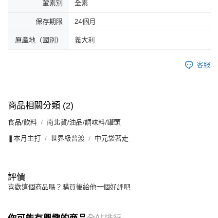
葷素別
全素
保存期限
24個月
原產地（國別）
義大利
客服
商品相關分類 (2)
食品/飲料
南北貨/油品/調味料/罐頭
❚本月主打
世界級普渡
中元袋著走
評價
喜歡這個商品嗎？購買後給他一個好評吧