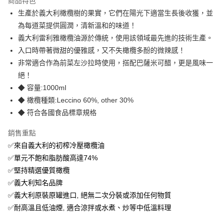
商品特色
生產於義大利橄欖樹的果實，它們在陽光下適當生長後收獲，並
全家取貨付款
為每道菜提供圓潤，清新溫和的味道！
免運費
義大利雷利雅橄欖油源於傳統，使用該領域最先進的技術生產。
常溫-付款後全家取貨
入口時帶著微甜的優雅感，又不失橄欖多酚的微辣感！
免運費
非常適合作為前菜左沙拉時使用，搭配巴薩米可醋，更是風味一
絕！
◆ 容量:1000ml
◆ 橄欖種類:Leccino 60%, other 30%
◆ 符合各國食品標章規格
銷售重點
✅來自義大利的初榨冷壓橄欖油
✅單元不飽和脂肪酸高達74%
✅堅持精選優質橄欖
✅義大利知名品牌
✅義大利原裝原罐進口, 絕無二次分裝或添加任何物質
✅耐高溫且低油煙, 適合涼拌或水煮、炒等中低溫料理