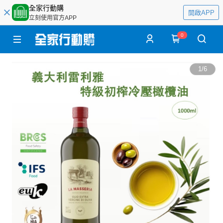
全家行動購
開啟APP
立刻使用官方APP
0
1
/
6