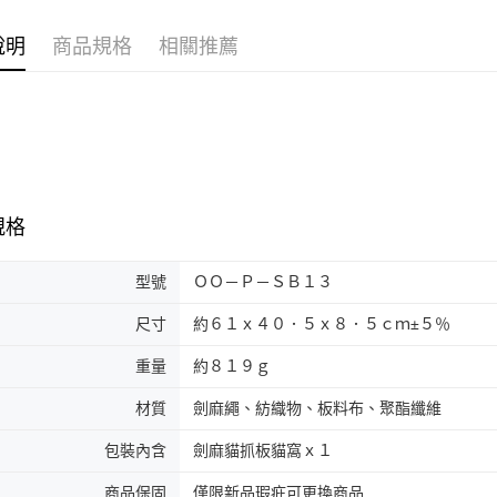
說明
商品規格
相關推薦
規格
型號
ＯＯ－Ｐ－ＳＢ１３
尺寸
約６１ｘ４０．５ｘ８．５ｃｍ±５％
重量
約８１９ｇ
材質
劍麻繩、紡織物、板料布、聚酯纖維
包裝內含
劍麻貓抓板貓窩ｘ１
商品保固
僅限新品瑕疪可更換商品