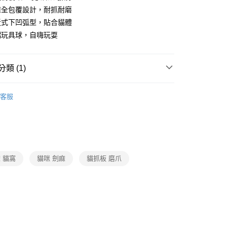
麻全包覆設計，耐抓耐磨
近式下凹弧型，貼合貓體
鐺玩具球，自嗨玩耍
類 (1)
物用品
客服
 貓窩
貓咪 劍麻
貓抓板 磨爪