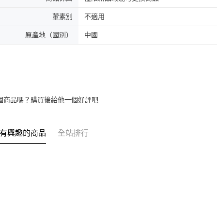
葷素別
不適用
原產地（國別）
中國
個商品嗎？購買後給他一個好評吧
有興趣的商品
全站排行