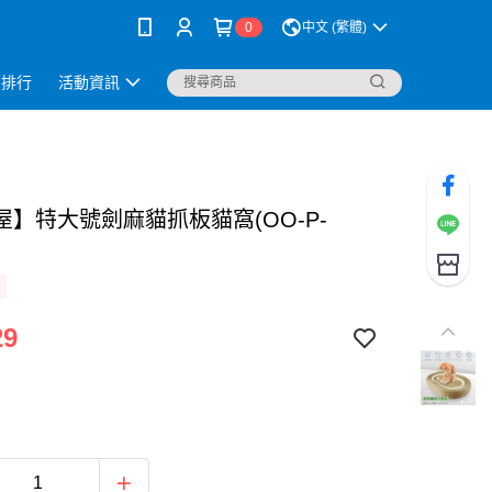
0
中文 (繁體)
銷排行
活動資訊
屋】特大號劍麻貓抓板貓窩(OO-P-
29