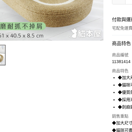
付款與運
宅配免運
付款方式
商品特色
全家線上
商品編號
11381414
商品特色
運送方式
◆加大
本島宅配-
◆貓咪
免運費
◆優質
◆採用
離島宅配-
◆劍麻
免運費
銷售重點
◆加大尺
◆貓咪可盡