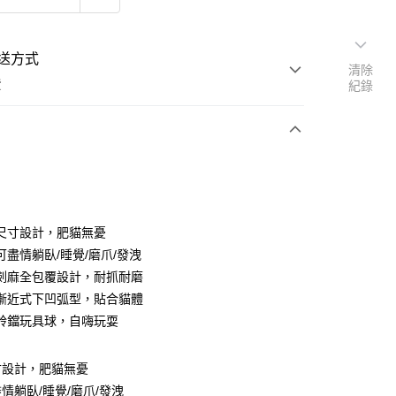
送方式
清除
費
紀錄
支付
尺寸設計，肥貓無憂
活動商品
可盡情躺臥/睡覺/磨爪/發洩
劍麻全包覆設計，耐抓耐磨
漸近式下凹弧型，貼合貓體
常溫商品
鈴鐺玩具球，自嗨玩耍
寸設計，肥貓無憂
情躺臥/睡覺/磨爪/發洩