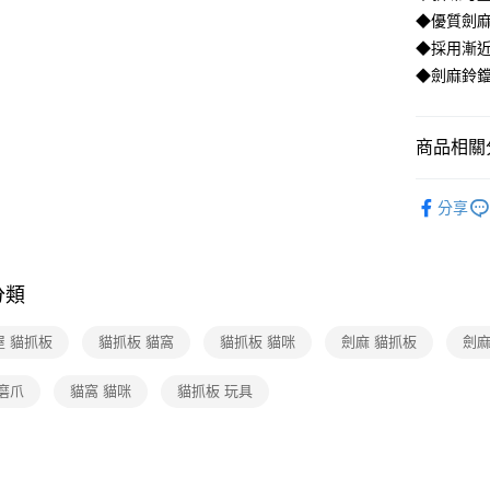
◆優質劍
◆採用漸
◆劍麻鈴
商品相關分
寵物
寵
分享
分類
屋 貓抓板
貓抓板 貓窩
貓抓板 貓咪
劍麻 貓抓板
劍麻
磨爪
貓窩 貓咪
貓抓板 玩具