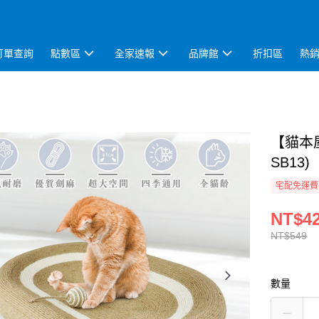
訂單查詢
點數區
全家速報
品牌館
折扣區
熱
【貓本
SB13)
宅配免運費
NT$4
NT$549
數量