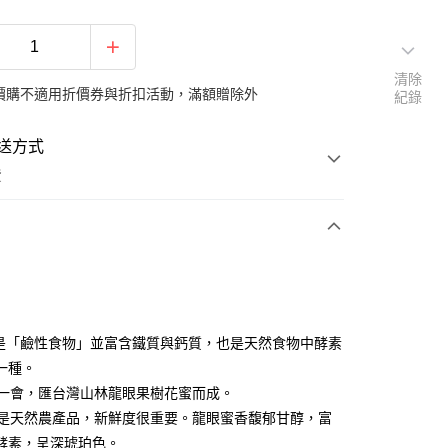
清除
價購不適用折價券與折扣活動，滿額贈除外
紀錄
送方式
費
支付
蜜是「鹼性食物」並富含鐵質與鈣質，也是天然食物中酵素
付款
一種。
一年一會，匯台灣山林龍眼果樹花蜜而成。
蜂蜜是天然農產品，新鮮度很重要。龍眼蜜香馥郁甘醇，富
後全家取貨
酵素，呈深琥珀色。