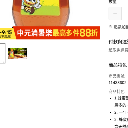
數量
※
點數加
付款與運
超取免運
付款方式
商品特色
全家線上
商品編號
11433602
商品特色
運送方式
1.蜂
全家取貨
最多的
免運費
2. 
3. 
常溫-付款
含天然