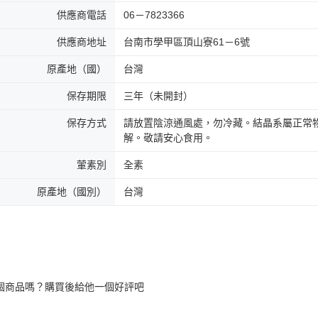
供應商電話
06－7823366
供應商地址
台南市學甲區頂山寮61－6號
原產地（國）
台灣
保存期限
三年（未開封）
保存方式
請放置陰涼通風處，勿冷藏。結晶系屬正常
解。敬請安心食用。
葷素別
全素
原產地（國別）
台灣
個商品嗎？購買後給他一個好評吧