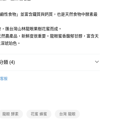
「鹼性食物」並富含鐵質與鈣質，也是天然食物中酵素最
。
一會，匯台灣山林龍眼果樹花蜜而成。
是天然農產品，新鮮度很重要。龍眼蜜香馥郁甘醇，富含天
呈深琥珀色。
類 (4)
南北貨/油品/調味料/罐頭
客服
惠
❚ 1點特惠
打
世界級普渡
中元消暑樂
打
世界級普渡
中元袋著走
龍眼 酵素
花蜜 蜂蜜
台灣 龍眼