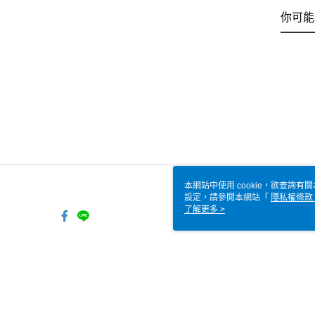
你可能
本網站中使用 cookie，欲查詢有關
設定，請參閱本網站「
隱私權條款
使用 cookie。
了解更多 >