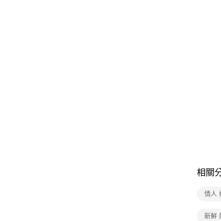
相關
情人 
新鮮 