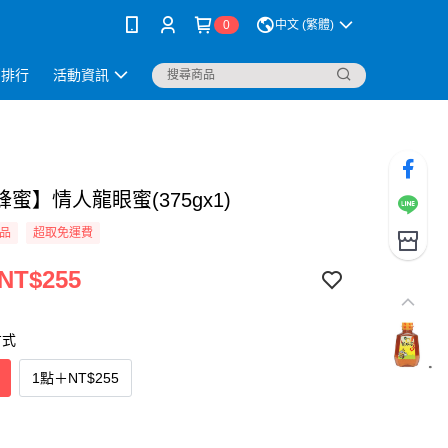
0
中文 (繁體)
銷排行
活動資訊
蜜】情人龍眼蜜(375gx1)
品
超取免運費
 NT$255
方式
1點
＋
NT$255