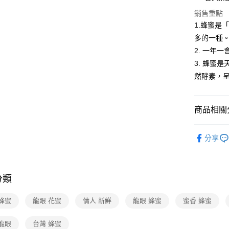
免運費
銷售重點
1.蜂蜜是
多的一種
2. 一年
3. 蜂蜜
然酵素，
商品相關分
食品/飲料
分享
❚ Fa點優
❚本月主
分類
❚本月主
蜂蜜
龍眼 花蜜
情人 新鮮
龍眼 蜂蜜
蜜香 蜂蜜
龍眼
台灣 蜂蜜