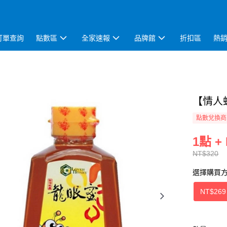
訂單查詢
點數區
全家速報
品牌館
折扣區
熱
【情人蜂
點數兌換商
1點 +
NT$320
選擇購買
NT$269