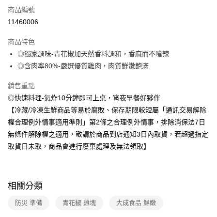
商品編號
冷凍-全家取貨付款
11460006
免運費
商品特色
冷凍-付款後全家取貨
◎獨家調味-青花椒加天然香料調和，香麻而不嗆辣
免運費
◎含肉率80%-嚴選優質雞肉，肉質鮮嫩飽滿
銷售重點
◎快速料理-氣炸10分鐘即可上桌，宵夜早餐好夥伴
【冷藏/冷凍生鮮商品等易於腐敗、保存期限較短屬「通訊交易解除
權合理例外情事適用準則」第2條之合理例外情事，排除消保法7日
無條件解除權之適用，敬請於商品到店通知3日內取貨，若超過指定
取貨日未取，商品會進行廢棄處理及無法領取】
相關分類
防災 準備
青花椒 雞塊
大成食品 鮮嫩