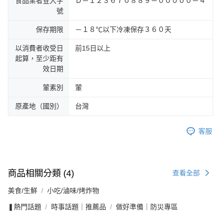
食品業者登入字
Ｄ－１２３６７０８８９－０００００－４
號
保存期限
－１８℃以下冷凍保存３６０天
以消費者收受日
前15日以上
起算，至少距有
效日期
葷素別
葷
原產地（國別）
台灣
客服
商品相關分類 (4)
查看全部
美食/生鮮
小吃/滷味/烤炸物
❚熱門話題
時事話題｜推薦品
做好準備｜防災專區