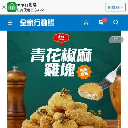
全家行動購
開啟APP
立刻使用官方APP
0
1
/
1