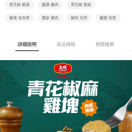
青花椒 飽滿
嚴選 雞肉
青花椒 香麻
雞塊 含肉率
獨家 雞肉
雞肉 天然
嚴選 肉質
詳細說明
商品規格
相關推薦