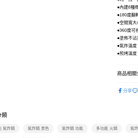
●內建8種
●180度
●空間寬大
●360度
●塗佈不沾
●氣炸溫度：
●煎烤溫度：
商品相關分
3C/家電
分享
分類
能 氣炸鍋
氣炸鍋 黑色
氣炸鍋 功能
多功能 火鍋
氣炸