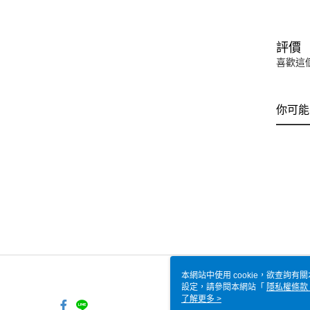
評價
喜歡這
你可能
本網站中使用 cookie，欲查詢有關
設定，請參閱本網站「
隱私權條款
使用 cookie。
了解更多 >