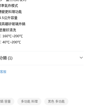
標準氣炸模式
翻轉變更料理功能
4.5公升容量
可視高硼矽玻璃炸鍋
塗層好清洗
160℃~200℃
40℃~200℃
類 (1)
廚房家電
客服
鍋 容量
多功能 料理
黑色 多功能