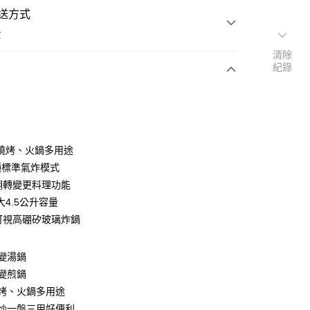
送方式
費
清除
紀錄
支付
燒烤、火鍋多用途
活動商品
種標準氣炸模式
度翻轉變更料理功能
大4.5公升容量
常溫商品
度可視高硼矽玻璃炸鍋
變湯鍋
變煎鍋
烤、火鍋多用途
、炒一盤三用好便利