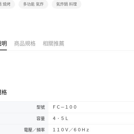
鍋 燒烤
多功能 氣炸
氣炸鍋 料理
說明
商品規格
相關推薦
規格
型號
ＦＣ－１００
容量
４．５Ｌ
電壓／頻率
１１０Ｖ／６０Ｈｚ