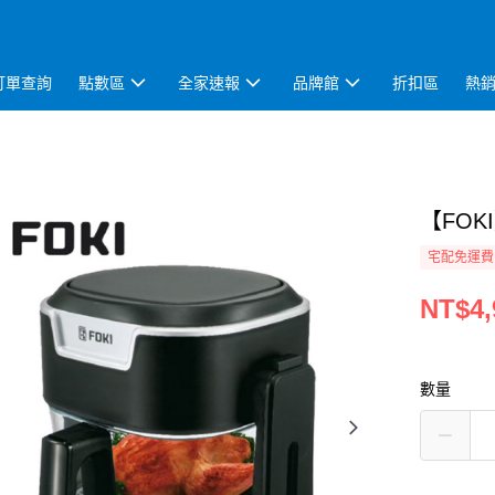
訂單查詢
點數區
全家速報
品牌館
折扣區
熱
【FOK
宅配免運費
NT$4,
數量