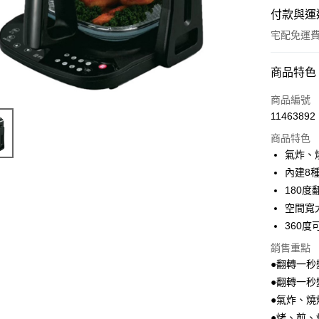
付款與運
宅配免運
付款方式
商品特色
全家線上
商品編號
11463892
商品特色
運送方式
氣炸、
本島宅配-
內建8
免運費
180
空間寬
離島宅配-
360
免運費
銷售重點
●翻轉一秒
●翻轉一秒
●氣炸、燒
●烤、煎