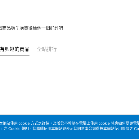
個商品嗎？購買後給他一個好評吧
有興趣的商品
全站排行
本網站使用 cookie 方式之詳情，及若您不希望在電腦上使用 cookie 時應如何變更電腦的
」之 Cookie 聲明。您繼續使用本網站即表示您同意本公司得按本網站使用條款之 Coo
關於我們
客服資訊
品牌故事
購物說明