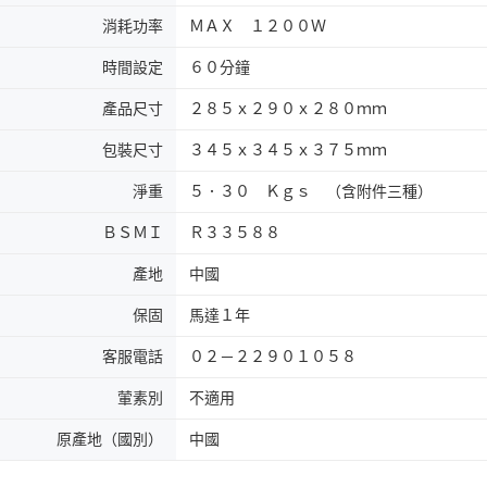
消耗功率
ＭＡＸ １２００Ｗ
時間設定
６０分鐘
產品尺寸
２８５ｘ２９０ｘ２８０ｍｍ
包裝尺寸
３４５ｘ３４５ｘ３７５ｍｍ
淨重
５．３０ Ｋｇｓ （含附件三種）
ＢＳＭＩ
Ｒ３３５８８
產地
中國
保固
馬達１年
客服電話
０２－２２９０１０５８
葷素別
不適用
原產地（國別）
中國