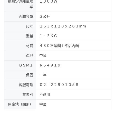
總額定消耗電功
１０００Ｗ
率
內膽容量
３公升
尺寸
２６３ｘ１２８ｘ２６３ｍｍ
重量
１．３ＫＧ
材質
４３０不鏽鋼＋不沾內鍋
產地
中國
ＢＳＭＩ
Ｒ５４９１９
保固
一年
客服電話
０２－２２９０１０５８
葷素別
不適用
原產地（國別）
中國