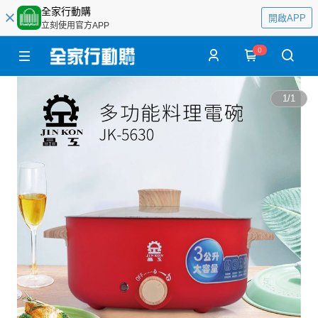
全家行動購
開啟APP
立刻使用官方APP
0
1
/
1