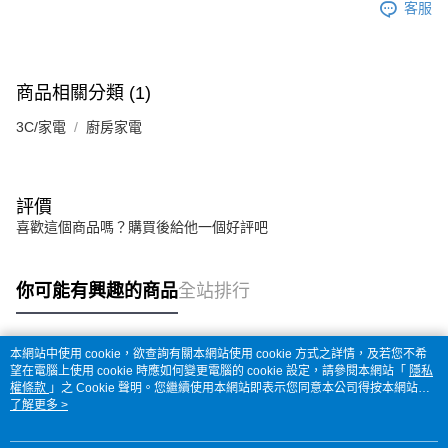
客服
商品相關分類 (1)
3C/家電
廚房家電
評價
喜歡這個商品嗎？購買後給他一個好評吧
你可能有興趣的商品
全站排行
本網站中使用 cookie，欲查詢有關本網站使用 cookie 方式之詳情，及若您不希
熱門標籤
望在電腦上使用 cookie 時應如何變更電腦的 cookie 設定，請參閱本網站「
隱私
權條款
」之 Cookie 聲明。您繼續使用本網站即表示您同意本公司得按本網站使
用條款之 Cookie 聲明使用 cookie。
了解更多 >