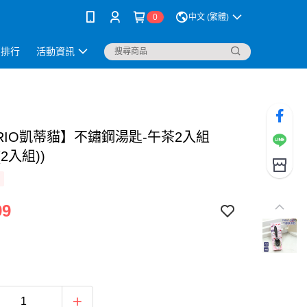
0
中文 (繁體)
銷排行
活動資訊
NRIO凱蒂貓】不鏽鋼湯匙-午茶2入組
(2入組))
99