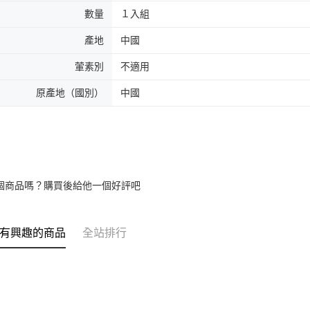
數量
１入組
產地
中國
葷素別
不適用
原產地（國別）
中國
個商品嗎？購買後給他一個好評吧
有興趣的商品
全站排行