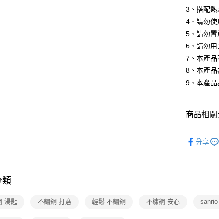
3、搭配熱
4、請勿使
5、請勿
6、請勿用
7、本產
8、本產品
9、本產品
商品相關分
生活居家
分享
分類
鋼 湯匙
不鏽鋼 打磨
輕鬆 不鏽鋼
不鏽鋼 安心
sanr