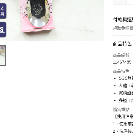
付款與運
超取免運
付款方式
商品特色
全家線上
商品編號
11467485
超商取貨
商品特色
SGS
運送方式
人體工
寬柄設
全家取貨
多道工
免運費
銷售重點
常溫-付款
【使用注
免運費
1、使用
2、洗淨後