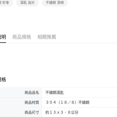
鋼 好拿
湯匙 設計
不鏽鋼 滑順
說明
商品規格
相關推薦
規格
商品品名
不鏽鋼湯匙
商品材質
３０４（１８／８）不鏽鋼
商品尺寸
約１３ｘ３．８公分