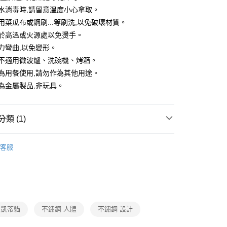
水消毒時,請留意溫度小心拿取。
用菜瓜布或鋼刷...等刷洗,以免破壞材質。
置於高溫或火源處以免燙手。
力彎曲,以免變形。
品不適用微波爐、洗碗機、烤箱。
為用餐使用,請勿作為其他用途。
為金屬製品,非玩具。
類 (1)
餐廚用品
客服
io 凱蒂貓
不鏽鋼 人體
不鏽鋼 設計