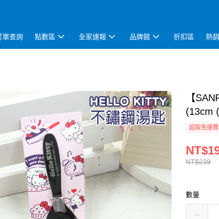
訂單查詢
點數區
全家速報
品牌館
折扣區
熱
【SA
(13cm 
超取免運費
NT$1
NT$239
數量