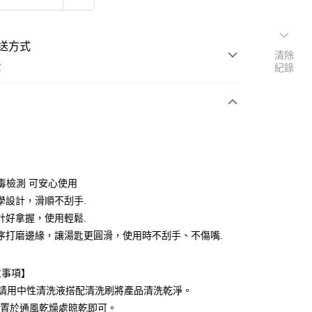
送方式
清除
費
紀錄
支付
付款
無毒檢測 可安心使用
學設計，滑順不刮手.
計好拿握，使用輕鬆.
付款
序打磨邊緣，讓湯匙更圓滑，使用時不刮手、不傷嘴.
後全家取貨
意事項】
前請用中性清洗液搭配清洗刷將產品清洗乾淨。
,置於通風乾燥處晾乾即可。