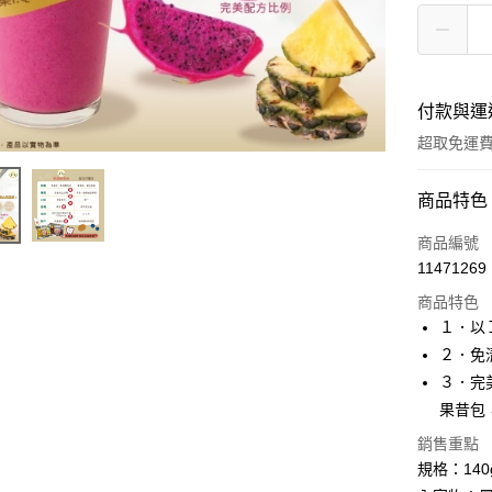
付款與運
超取免運
付款方式
商品特色
全家線上
商品編號
11471269
超商取貨
商品特色
１．以
運送方式
２．免
３．完
冷凍-全家
果昔包
免運費
銷售重點
冷凍-付款
規格：14