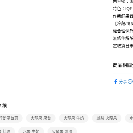
免運費
內容物：
特色：IQ
作新鮮果
【冷藏/
權合理例
無條件解
定取貨日
商品相關分
美食/生鮮
分享
❚熱門話
❚熱門話
分類
❚熱門話
配
 行動購首頁
火龍果 果昔
火龍果 牛奶
鳳梨 火龍果
水
❚本月主
果 料理
水果 牛奶
火龍果 冷凍