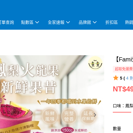
訂單查詢
點數區
全家速報
品牌館
折扣區
熱
【Fam
超取免運費
5 (
4
NT$4
口味：鳳
數量