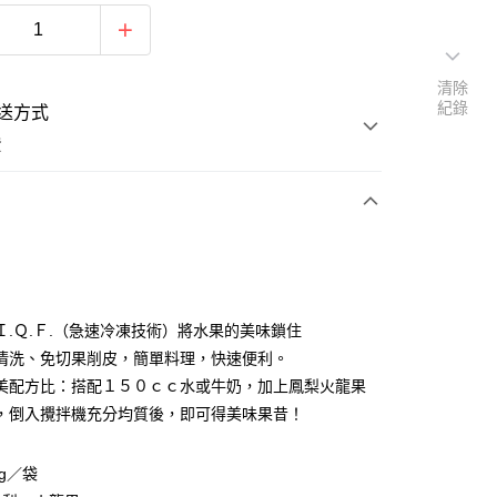
清除
紀錄
送方式
費
支付
付款
Ｉ.Ｑ.Ｆ.（急速冷凍技術）將水果的美味鎖住
清洗、免切果削皮，簡單料理，快速便利。
美配方比：搭配１５０ｃｃ水或牛奶，加上鳳梨火龍果
取貨付款
，倒入攪拌機充分均質後，即可得美味果昔！
後全家取貨
0g／袋