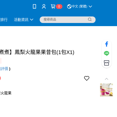
0
中文 (繁體)
銷排行
活動資訊
i煮煮】鳳梨火龍果果昔包(1包X1)
則評價
)
9
梨火龍果