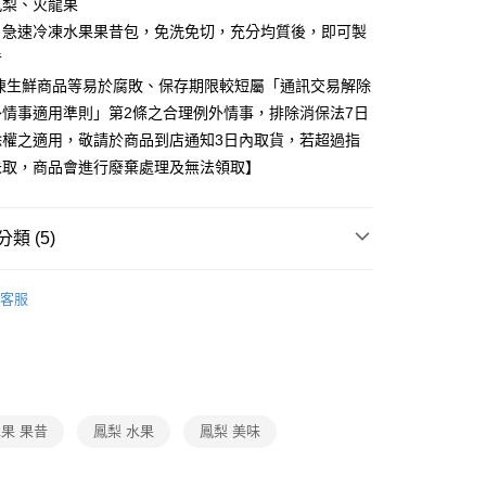
鳳梨、火龍果
F 急速冷凍水果果昔包，免洗免切，充分均質後，即可製
昔
冷凍生鮮商品等易於腐敗、保存期限較短屬「通訊交易解除
外情事適用準則」第2條之合理例外情事，排除消保法7日
除權之適用，敬請於商品到店通知3日內取貨，若超過指
未取，商品會進行廢棄處理及無法領取】
類 (5)
蔬菜/水果
客服
題
抗漲｜百元有找
冷凍美食
題
運動應援｜餐食x器具
低卡輕食
題
冷凍店配｜購物指南
人氣美食/生鮮/飲品｜冷凍店
果 果昔
鳳梨 水果
鳳梨 美味
打
夏日瘦身大作戰
低脂輕食-生鮮/美食