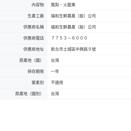
內容物
鳳梨、火龍果
生產工廠
福和生鮮農產（股）公司
供應商名稱
福和生鮮農產（股）公司
供應商電話
７７５３－６０００
供應商地址
新北市土城區中興路９號
原產地（國）
台灣
保存期限
一年
葷素別
不適用
原產地（國別）
台灣