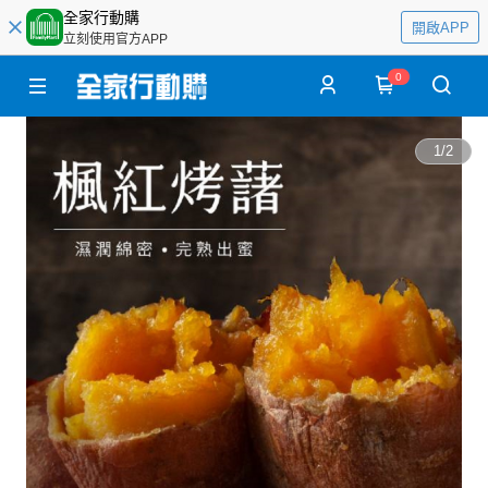
全家行動購
開啟APP
立刻使用官方APP
0
1
/
2