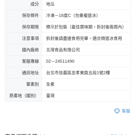
成分
地瓜
保存條件
冷凍－18度C（勿重複退冰）
保存期限
標示於包裝（最佳賞味期，拆封後兩周內）
注意事項
拆封後請盡速食用完畢，適合微退冰食用
國內廠商
北灣食品有限公司
客服專線
02－24511490
通訊地址
台北市信義區忠孝東路五段1號2樓
葷素別
全素
原產地（國別）
臺灣
客服