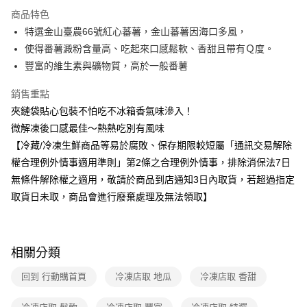
運送方式
商品特色
特選金山臺農66號紅心蕃薯，金山蕃薯因海口多風，
冷凍-全家取貨付款
使得番薯澱粉含量高、吃起來口感鬆軟、香甜且帶有Ｑ度。
免運費
豐富的維生素與礦物質，高於一般番薯
冷凍-付款後全家取貨
銷售重點
免運費
夾鏈袋貼心包裝不怕吃不冰箱香氣味滲入！
微解凍後口感最佳～熱熱吃別有風味
【冷藏/冷凍生鮮商品等易於腐敗、保存期限較短屬「通訊交易解除
權合理例外情事適用準則」第2條之合理例外情事，排除消保法7日
無條件解除權之適用，敬請於商品到店通知3日內取貨，若超過指定
取貨日未取，商品會進行廢棄處理及無法領取】
相關分類
回到 行動購首頁
冷凍店取 地瓜
冷凍店取 香甜