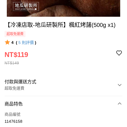
【冷凍店取-地瓜研製所】楓紅烤藷(500g x1)
超取免運費
4
(
5
則評價
)
NT$119
NT$149
付款與運送方式
超取免運費
付款方式
商品特色
全家線上支付
商品編號
超商取貨付款
11476158