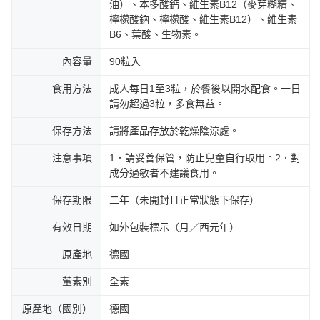
油）、本多酸鈣、維生素B12（麥芽糊精、
檸檬酸鈉、檸檬酸、維生素B12）、維生素
B6、葉酸、生物素。
內容量
90粒入
食用方法
成人每日1至3粒，於餐後以開水配食。一日
請勿超過3粒，多食無益。
保存方法
請將產品存放於乾燥陰涼處。
注意事項
1．請妥善保管，防止兒童自行取用。2．對
成分過敏者不建議食用。
保存期限
二年（未開封且正常狀態下保存）
有效日期
如外包裝標示（月／西元年）
原產地
德國
葷素別
全素
原產地（國別）
德國