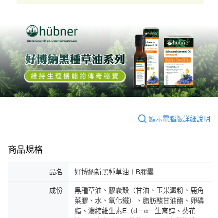
顯示電腦版詳細說明
商品規格
品名
好博納新黑種草油＋B膠囊
成份
黑種草油、膠囊殼（甘油、玉米澱粉、鹿角
菜膠、水、氧化鐵）、脂肪酸甘油酯、卵磷
脂、濃縮維生素E（d－α－生育醇、葵花