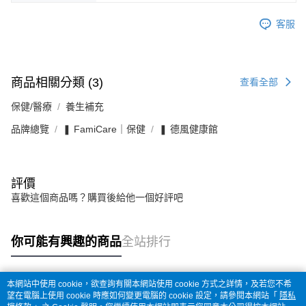
客服
商品相關分類 (3)
查看全部
保健/醫療
養生補充
品牌總覽
❚ FamiCare｜保健
❚ 德風健康館
評價
喜歡這個商品嗎？購買後給他一個好評吧
你可能有興趣的商品
全站排行
本網站中使用 cookie，欲查詢有關本網站使用 cookie 方式之詳情，及若您不希
熱門標籤
望在電腦上使用 cookie 時應如何變更電腦的 cookie 設定，請參閱本網站「
隱私