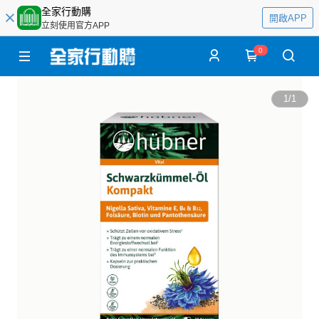
全家行動購
開啟APP
立刻使用官方APP
0
1
/
1