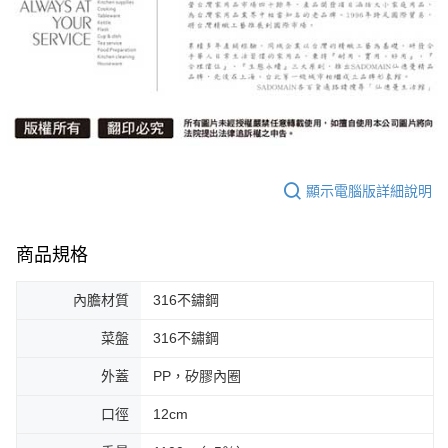
顯示電腦版詳細說明
商品規格
內膽材質
316不鏽鋼
菜盤
316不鏽鋼
外蓋
PP，矽膠內圈
口徑
12cm