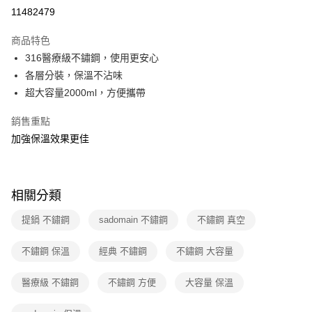
運送方式
11482479
本島宅配-活動商品
商品特色
免運費
316醫療級不鏽鋼，使用更安心
各層分裝，保溫不沾味
離島宅配-常溫商品
超大容量2000ml，方便攜帶
免運費
銷售重點
加強保溫效果更佳
相關分類
提鍋 不鏽鋼
sadomain 不鏽鋼
不鏽鋼 真空
不鏽鋼 保溫
經典 不鏽鋼
不鏽鋼 大容量
醫療級 不鏽鋼
不鏽鋼 方便
大容量 保溫