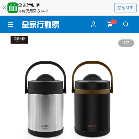
全家行動購
開啟APP
立刻使用官方APP
0
1
/
2