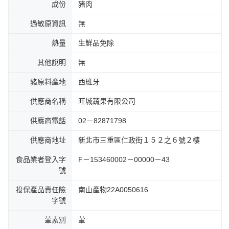
成份
豬肉
過敏原資訊
無
熱量
生鮮品免除
其他說明
無
豬原料產地
西班牙
供應商名稱
旺城蔬果有限公司
供應商電話
02－82871798
供應商地址
新北市三重區仁政街１５２之６號２樓
食品業者登入字
F－153460002－00000－43
號
投保產品責任險
南山產物22A0050616
字號
葷素別
葷