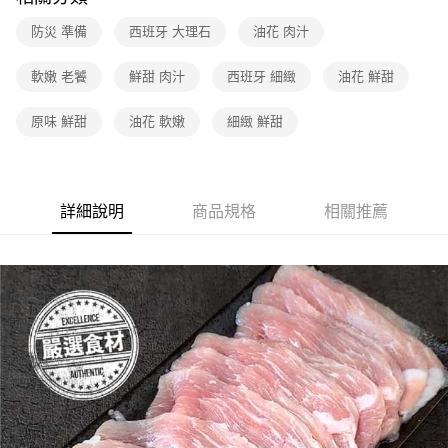
防災 準備
西班牙 大理石
油花 肉汁
軟嫩 老饕
鮮甜 肉汁
西班牙 細緻
油花 鮮甜
原味 鮮甜
油花 軟嫩
細緻 鮮甜
詳細說明
商品規格
相關推薦