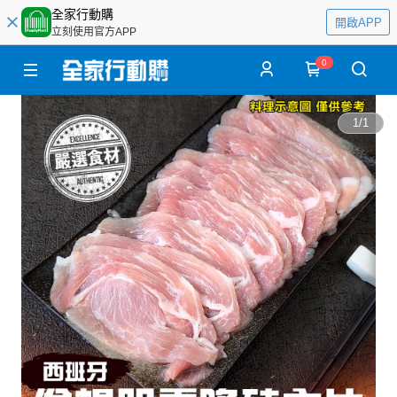
全家行動購
開啟APP
立刻使用官方APP
0
1
/
1