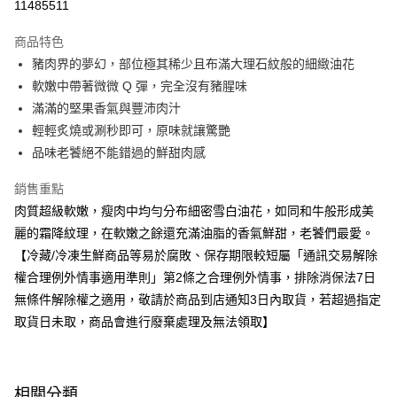
11485511
運送方式
商品特色
豬肉界的夢幻，部位極其稀少且布滿大理石紋般的細緻油花
冷凍-全家取貨付款
軟嫩中帶著微微 Q 彈，完全沒有豬腥味
免運費
滿滿的堅果香氣與豐沛肉汁
冷凍-付款後全家取貨
輕輕炙燒或涮秒即可，原味就讓驚艷
免運費
品味老饕絕不能錯過的鮮甜肉感
銷售重點
肉質超級軟嫩，瘦肉中均勻分布細密雪白油花，如同和牛般形成美
麗的霜降紋理，在軟嫩之餘還充滿油脂的香氣鮮甜，老饕們最愛。
【冷藏/冷凍生鮮商品等易於腐敗、保存期限較短屬「通訊交易解除
權合理例外情事適用準則」第2條之合理例外情事，排除消保法7日
無條件解除權之適用，敬請於商品到店通知3日內取貨，若超過指定
取貨日未取，商品會進行廢棄處理及無法領取】
相關分類