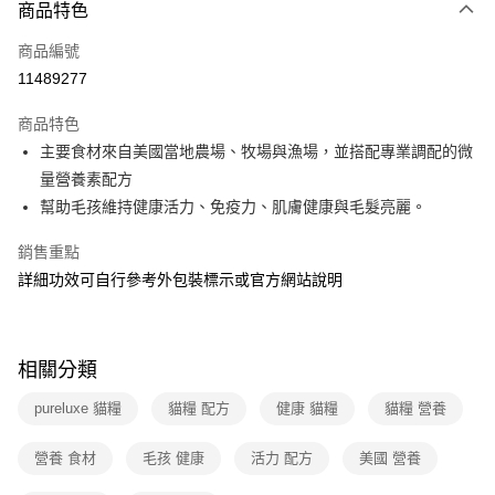
商品特色
本島宅配-活動商品
免運費
商品編號
11489277
離島宅配-常溫商品
免運費
商品特色
主要食材來自美國當地農場、牧場與漁場，並搭配專業調配的微
量營養素配方
幫助毛孩維持健康活力、免疫力、肌膚健康與毛髮亮麗。
銷售重點
詳細功效可自行參考外包裝標示或官方網站說明
相關分類
pureluxe 貓糧
貓糧 配方
健康 貓糧
貓糧 營養
營養 食材
毛孩 健康
活力 配方
美國 營養