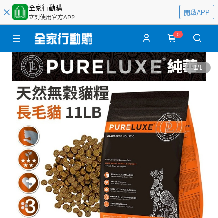
全家行動購
開啟APP
立刻使用官方APP
0
1
/
1