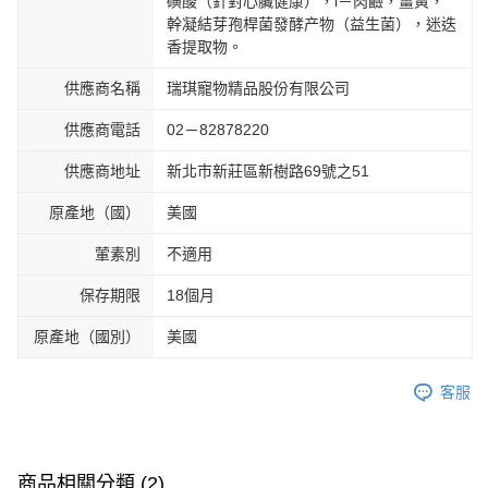
磺酸（針對心臟健康），l－肉鹼，薑黃，
幹凝結芽孢桿菌發酵产物（益生菌），迷迭
香提取物。
供應商名稱
瑞琪寵物精品股份有限公司
供應商電話
02－82878220
供應商地址
新北市新莊區新樹路69號之51
原產地（國）
美國
葷素別
不適用
保存期限
18個月
原產地（國別）
美國
客服
商品相關分類 (2)