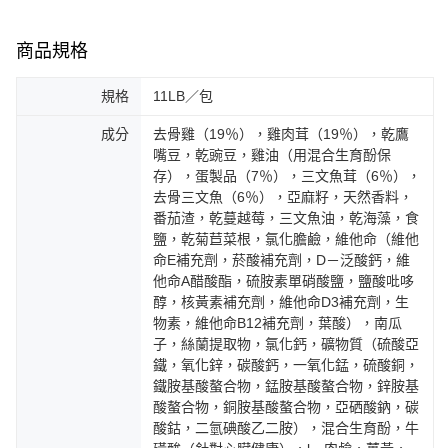
商品規格
規格
11LB／包
成分
去骨雞（19％），雞肉茸（19％），乾鷹
嘴豆，乾豌豆，雞油（用混合生育酚保
存），蛋製品（7％），三文魚茸（6％），
去骨三文魚（6％），亞麻籽，天然香料，
番茄渣，乾蔓越莓，三文魚油，乾海藻，食
鹽，乾菊苣菜根，氯化膽鹼，維他命（維他
命E補充劑，菸酸補充劑，D－泛酸鈣，維
他命A醋酸酯，硫胺素單硝酸鹽，鹽酸吡哆
醇，核黃素補充劑，維他命D3補充劑，生
物素，維他命B12補充劑，葉酸），南瓜
子，絲蘭提取物，氯化鈣，礦物質（硫酸亞
鐵，氧化鋅，碳酸鈣，一氧化錳，硫酸銅，
鐵胺基酸螯合物，錳胺基酸螯合物，鋅胺基
酸螯合物，銅胺基酸螯合物，亞硒酸鈉，碳
酸鈷，二氫碘酸乙二胺），混合生育酚，牛