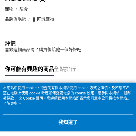
寵物
貓食
品牌旗艦館
❚ 旺城寵物
評價
喜歡這個商品嗎？購買後給他一個好評吧
你可能有興趣的商品
全站排行
本網站中使用 cookie，欲查詢有關本網站使用 cookie 方式之詳情，及若您不希
熱門標籤
望在電腦上使用 cookie 時應如何變更電腦的 cookie 設定，請參閱本網站「
隱私
權條款
」之 Cookie 聲明。您繼續使用本網站即表示您同意本公司得按本網站使
用條款之 Cookie 聲明使用 cookie。
了解更多 >
我知道了