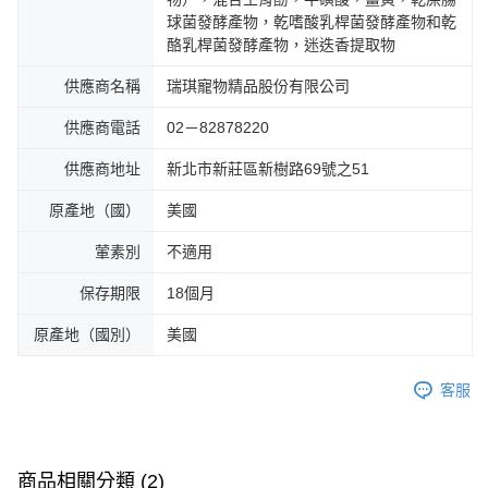
球菌發酵產物，乾嗜酸乳桿菌發酵產物和乾
酪乳桿菌發酵產物，迷迭香提取物
供應商名稱
瑞琪寵物精品股份有限公司
供應商電話
02－82878220
供應商地址
新北市新莊區新樹路69號之51
原產地（國）
美國
葷素別
不適用
保存期限
18個月
原產地（國別）
美國
客服
商品相關分類 (2)