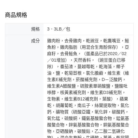
商品規格
規格
3．3LB／包
成分
雞肉粉，去骨雞肉，乾豌豆，乾鷹嘴豆，鮭
魚粉，雞肉脂肪（用混合生育酚保存），亞
麻籽，去骨鮭魚，（蛋產品已於2020／02
／01增加），天然香料，（豌豆蛋白已移
除），番茄渣，蔓越莓乾，乾海藻，椰子
油，鹽，乾菊苣根，氯化膽鹼，維生素（維
生素E補充劑，菸酸補充劑，D－泛酸鈣，
維生素A醋酸鹽，硫胺素單硝酸鹽，鹽酸吡
哆醇，核黃素補充劑，維生素D3補充劑，
生物素，維生素B12補充劑，葉酸），蘋果
乾，胡蘿蔔乾，南瓜子，絲蘭提取物，氯化
鈣，礦物質（硫酸亞鐵，氧化鋅，碳酸鈣，
氧化錳，硫酸銅，鐵氨基酸螯合物，錳氨基
酸螯合物，鋅氨基酸螯合物，銅氨基酸螯合
物，亞硒酸鈉，碳酸鈷，乙二胺二氫碘化
物），混合生育酚，牛磺酸，薑黃，乾屎腸