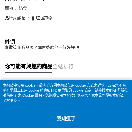
寵物
貓食
品牌旗艦館
❚ 旺城寵物
評價
喜歡這個商品嗎？購買後給他一個好評吧
你可能有興趣的商品
全站排行
本網站中使用 cookie，欲查詢有關本網站使用 cookie 方式之詳情，及若您不希
熱門標籤
望在電腦上使用 cookie 時應如何變更電腦的 cookie 設定，請參閱本網站「
隱私
權條款
」之 Cookie 聲明。您繼續使用本網站即表示您同意本公司得按本網站使
用條款之 Cookie 聲明使用 cookie。
了解更多 >
我知道了