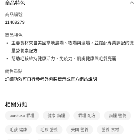
商品特色
本島宅配-活動商品
免運費
商品編號
11489279
離島宅配-常溫商品
免運費
商品特色
主要食材來自美國當地農場、牧場與漁場，並搭配專業調配的微
量營養素配方
幫助毛孩維持健康活力、免疫力、肌膚健康與毛髮亮麗。
銷售重點
詳細功效可自行參考外包裝標示或官方網站說明
相關分類
pureluxe 貓糧
健康 貓糧
貓糧 配方
貓糧 營養
毛孩 健康
毛孩 營養
美國 營養
營養 食材