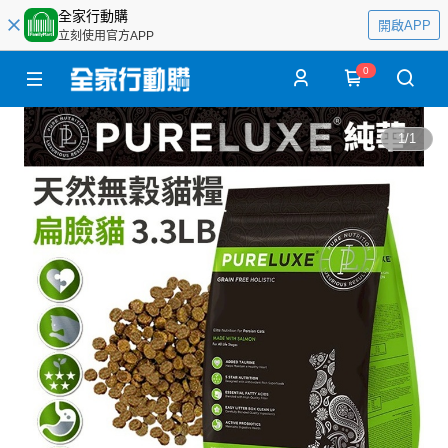
全家行動購
開啟APP
立刻使用官方APP
0
1
/
1