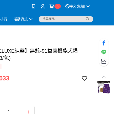
0
中文 (繁體)
銷排行
活動資訊
ELUXE純華】無穀-91益菌機能犬糧
B/包)
033