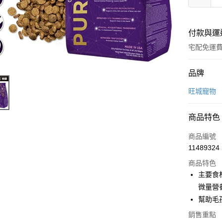
付款與運
宅配免運
付款方式
品牌
全家線上
旺城寵物
商品特色
運送方式
商品編號
本島宅配-
11489324
免運費
商品特色
離島宅配-
主要食
免運費
微量營
幫助毛
銷售重點