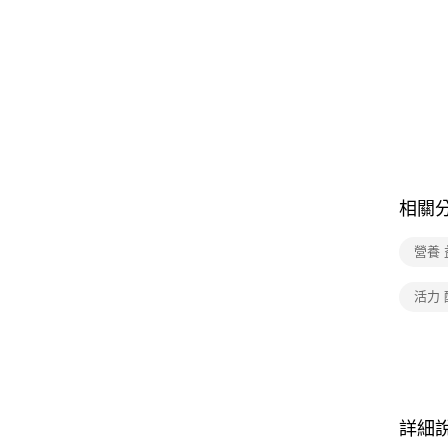
相關
營養 
活力 
詳細