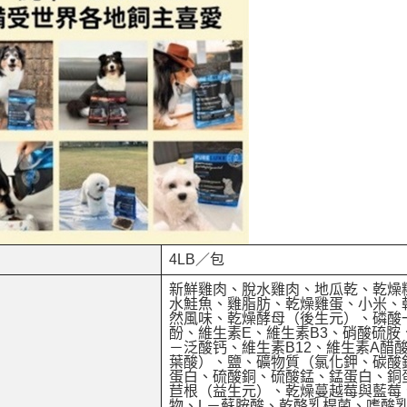
4LB／包
新鮮雞肉、脫水雞肉、地瓜乾、乾燥
水鮭魚、雞脂肪、乾燥雞蛋、小米、
然風味、乾燥酵母（後生元）、磷酸
酚、維生素E、維生素B3、硝酸硫胺
－泛酸钙、維生素B12、維生素A醋
葉酸）、鹽、礦物質（氯化鉀、碳酸
蛋白、硫酸銅、硫酸錳、錳蛋白、銅
苣根（益生元）、乾燥蔓越莓與藍莓
物、L－蘇胺酸、乾酪乳桿菌、嗜酸