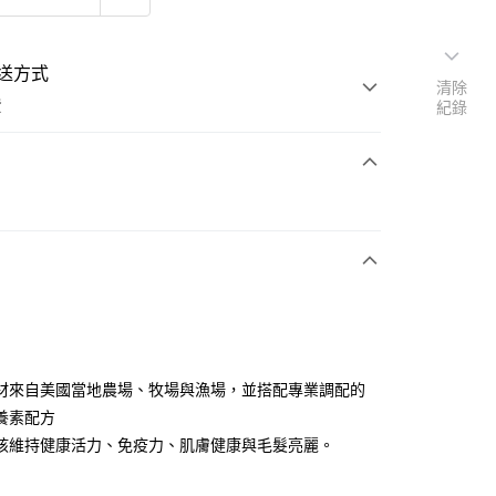
送方式
清除
費
紀錄
支付
活動商品
常溫商品
材來自美國當地農場、牧場與漁場，並搭配專業調配的
養素配方
孩維持健康活力、免疫力、肌膚健康與毛髮亮麗。