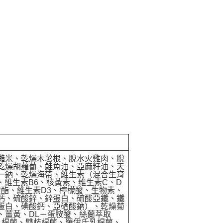
糙米、乾燥木薯根、脫水火雞肉、脫
乾燥胡蘿蔔、鮭魚油、亞麻籽油、天
一鈉、乾燥海帶、維生素（混合生育
、維生素B6、核黃素、维生素C、D
酸酯、維生素D3、檸檬酸、生物素、
鈣、硫酸鋅、鋅蛋白、硫酸亞鐵、鐵
蛋白、碘酸鈣、亞硒酸鈉）、乾燥菊
、薑黃、DL－蛋胺酸、絲蘭萃取
乳桿菌、雙歧桿菌、羅伊氏乳桿菌、