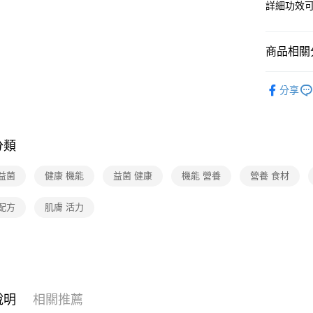
詳細功效
商品相關分
寵物
狗
分享
品牌旗艦
分類
益菌
健康 機能
益菌 健康
機能 營養
營養 食材
配方
肌膚 活力
說明
相關推薦