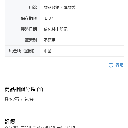
用途
物品收納、購物袋
保存期限
１０年
製造日期
依包裝上所示
葷素別
不適用
原產地（國別）
中國
客服
商品相關分類 (1)
鞋/包/箱
包/袋
評價
喜歡這個商品嗎？購買後給他一個好評吧