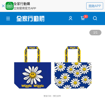
全家行動購
開啟APP
立刻使用官方APP
0
1
/
1