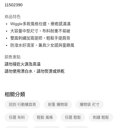
超商取貨付款
11502390
運送方式
商品特色
Wiggle多款風格任選，療癒感滿滿
全家取貨付款
大容量中型尺寸，布料耐重不易破
每筆NT$40，滿NT$390(含以上)免運費
雙面刺繡加寬提把，輕鬆手提肩背
常溫-付款後全家取貨
防潑水好清潔，兼具少女感與童趣風
每筆NT$40，滿NT$390(含以上)免運費
銷售重點
請勿接近火源及高温
請勿使用漂白水、請勿熨燙或烘乾
相關分類
回到 行動購首頁
耐重 購物袋
購物袋 尺寸
任選 布料
輕鬆 風格
任選 輕鬆
刺繡 輕鬆