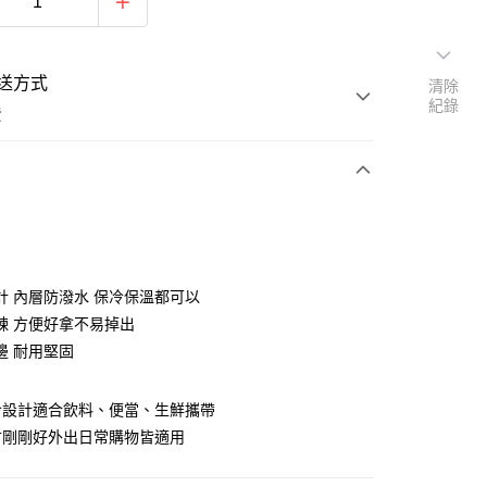
送方式
清除
紀錄
費
支付
付款
計 內層防潑水 保冷保溫都可以
鍊 方便好拿不易掉出
邊 耐用堅固
付款
冷設計適合飲料、便當、生鮮攜帶
後全家取貨
寸剛剛好外出日常購物皆適用