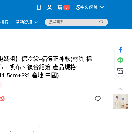
0
中文 (繁體)
銷排行
活動資訊
屯媽祖】保冷袋-福德正神款(材質:棉
布、帆布、復合鋁箔 產品規格:
x11.5cm±3% 產地:中國)
29