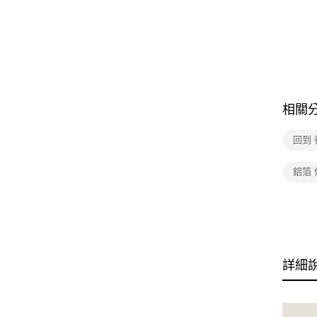
相關
回到
鋁箔 
詳細