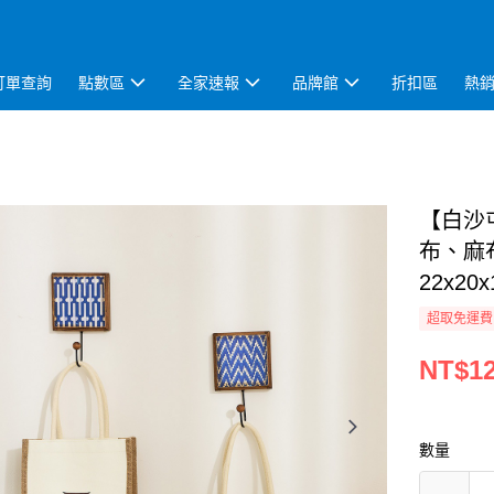
訂單查詢
點數區
全家速報
品牌館
折扣區
熱
【白沙
布、麻
22x20
超取免運費
NT$1
數量