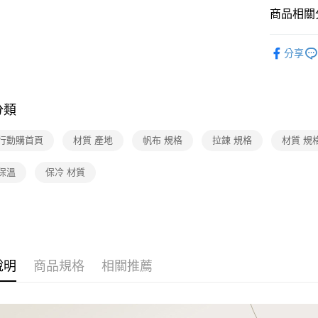
商品相關分
鞋/包/箱
分享
分類
 行動購首頁
材質 產地
帆布 規格
拉鍊 規格
材質 規
保溫
保冷 材質
說明
商品規格
相關推薦