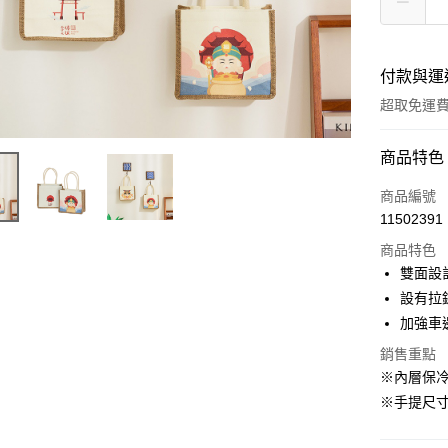
付款與運
超取免運
付款方式
商品特色
全家線上
商品編號
11502391
超商取貨
商品特色
雙面設
運送方式
設有拉
加強車
全家取貨
銷售重點
免運費
※內層保
常溫-付款
※手提尺
免運費