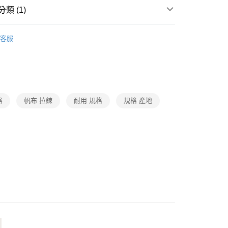
類 (1)
包/袋
客服
格
帆布 拉鍊
耐用 規格
規格 產地