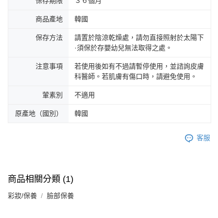
保存期限
３６個月
商品產地
韓國
保存方法
請置於陰涼乾燥處，請勿直接照射於太陽下
·須保於存嬰幼兒無法取得之處。
注意事項
若使用後如有不過請暫停使用，並諮詢皮膚
科醫師。若肌膚有傷口時，請避免使用。
葷素別
不適用
原產地（國別）
韓國
客服
商品相關分類 (1)
彩妝/保養
臉部保養