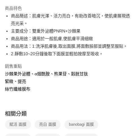
運送方式
商品特色
商品簡述：肌膚光澤、活力亮白，有助改善暗沉，使肌膚展現透
全家取貨付款
亮光采。
免運費
主要成分：雙重外泌體PNRN+沙棘果
常溫-付款後全家取貨
商品用途：適用於一般肌膚,使肌膚平滑細緻
免運費
商品用法：1:洗淨肌膚後,取出面膜,將面敷臉部並調整至服貼。
2.靜敷10~20分鐘後取下面膜並輕拍按摩至吸收。
銷售重點
沙棘果外泌體、α烟酰胺、熊果苷、穀胱甘肽
緊緻、提亮
絲竹纖維膜布
相關分類
賦活 面膜
亮白 面膜
banobagi 面膜