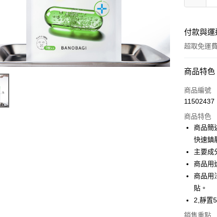
付款與運
超取免運
付款方式
商品特色
全家線上
商品編號
11502437
超商取貨
商品特色
商品簡
運送方式
快速鎮
主要成
全家取貨
商品用
免運費
商品用
常溫-付款
貼。
免運費
2,靜
銷售重點