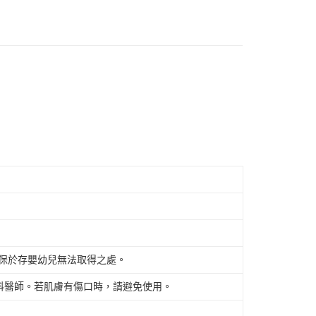
須保於存嬰幼兒無法取得之處。
科醫師。若肌膚有傷口時，請避免使用。