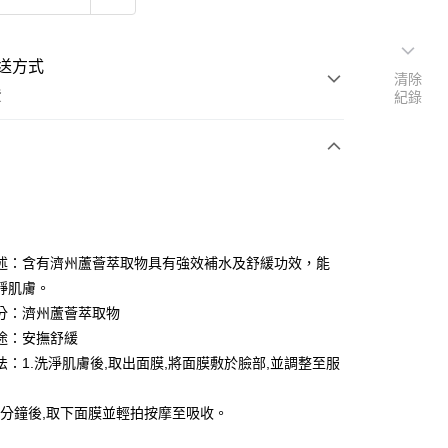
送方式
清除
費
紀錄
支付
付款
述：含有濟州蘆薈萃取物具有強效補水及舒緩功效，能
靜肌膚。
分：濟州蘆薈萃取物
付款
途：安撫舒緩
法：1.洗淨肌膚後,取出面膜,將面膜敷於臉部,並調整至服
後全家取貨
置5分鐘後,取下面膜並輕拍按摩至吸收。