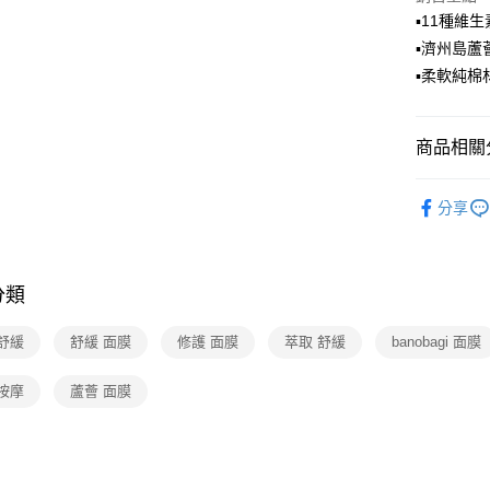
▪️11種
▪️濟州島
▪️柔軟純
商品相關分
彩妝/保養
分享
分類
舒緩
舒緩 面膜
修護 面膜
萃取 舒緩
banobagi 面膜
按摩
蘆薈 面膜