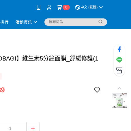
0
中文 (繁體)
銷排行
活動資訊
OBAGI】維生素5分鐘面膜_舒緩修護(1
89