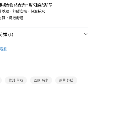
維生素複合物 結合濟州島7種自然珍萃
蘆薈萃取，舒緩安撫，保濕補水
棉材質，膚感舒適
類 (1)
臉部保養
客服
修護 萃取
面膜 補水
蘆薈 舒緩