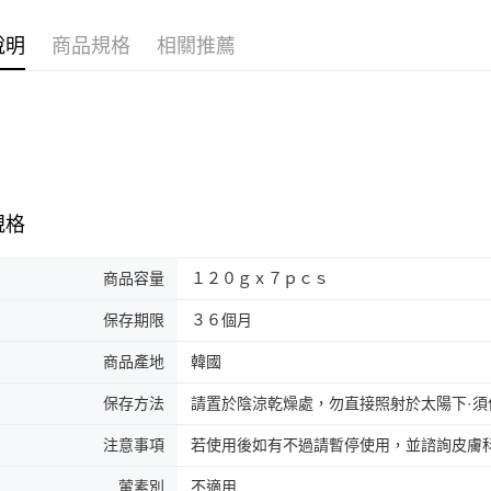
說明
商品規格
相關推薦
規格
商品容量
１２０ｇｘ７ｐｃｓ
保存期限
３６個月
商品產地
韓國
保存方法
請置於陰涼乾燥處，勿直接照射於太陽下·
注意事項
若使用後如有不過請暫停使用，並諮詢皮膚
葷素別
不適用