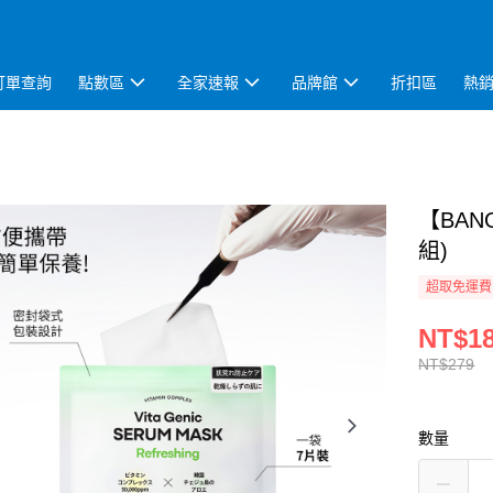
訂單查詢
點數區
全家速報
品牌館
折扣區
熱
【BAN
組)
超取免運費
NT$1
NT$279
數量