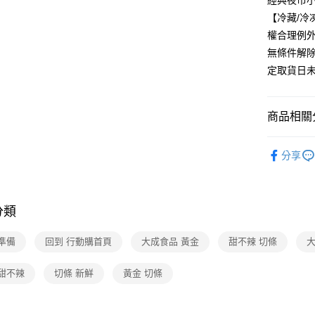
經典夜市小
【冷藏/
權合理例
無條件解
定取貨日
商品相關分
美食/生鮮
分享
❚熱門話
❚熱門話
配
分類
品牌旗艦
準備
回到 行動購首頁
大成食品 黃金
甜不辣 切條
大
 甜不辣
切條 新鮮
黃金 切條