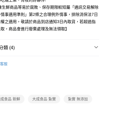
吃端上桌，宵夜的好夥伴!
冷凍生鮮商品等易於腐敗、保存期限較短屬「通訊交易解除
外情事適用準則」第2條之合理例外情事，排除消保法7日
除權之適用，敬請於商品到店通知3日內取貨，若超過指
未取，商品會進行廢棄處理及無法領取】
類 (4)
小吃/滷味/烤炸物
客服
題
時事話題｜推薦品
做好準備｜防災專區
題
冷凍店配｜購物指南
人氣美食/生鮮/飲品｜冷凍店
館
❚ 大成
成食品 新鮮
大成食品 紮實
紮實 無添加