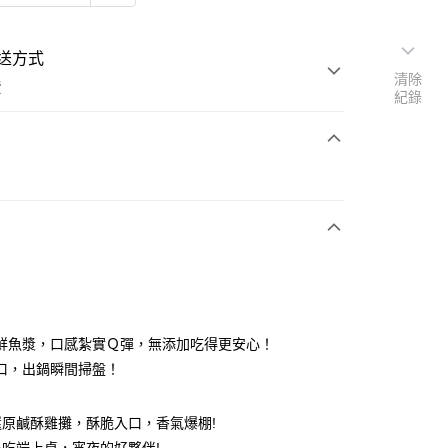
送方式
清除
費
紀錄
支付
付款
取貨付款
鮮魚漿，口感紮實Ｑ彈，無添加吃得更安心！
口，出鍋瞬間掃盤！
後全家取貨
還原鹹酥雞攤，酥脆入口，香氣爆棚!