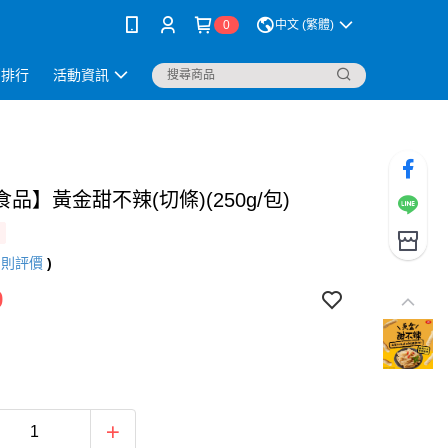
0
中文 (繁體)
銷排行
活動資訊
品】黃金甜不辣(切條)(250g/包)
6
則評價
)
9