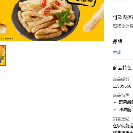
付款與運
超取免運
付款方式
品牌
全家線上
大成
超商取貨
商品特色
商品編號
運送方式
11509668
冷凍-全家
商品特色
免運費
選用新
咔滋脆
冷凍-付款
銷售重點
免運費
在家就能