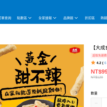
訂單查詢
點數區
全家速報
品牌館
折扣區
熱
【大成食
超取免運費
4.2 (
NT$9
NT$120
數量