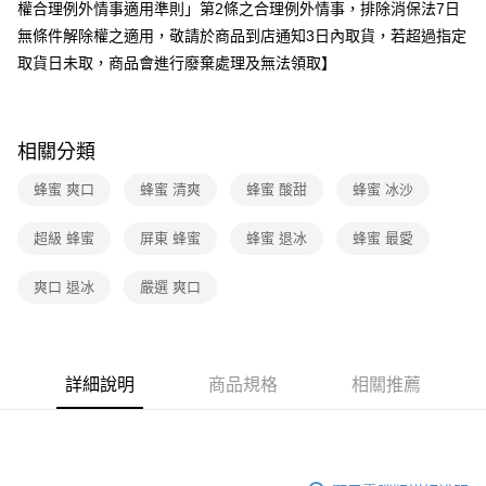
權合理例外情事適用準則」第2條之合理例外情事，排除消保法7日
無條件解除權之適用，敬請於商品到店通知3日內取貨，若超過指定
取貨日未取，商品會進行廢棄處理及無法領取】
相關分類
蜂蜜 爽口
蜂蜜 清爽
蜂蜜 酸甜
蜂蜜 冰沙
超級 蜂蜜
屏東 蜂蜜
蜂蜜 退冰
蜂蜜 最愛
爽口 退冰
嚴選 爽口
詳細說明
商品規格
相關推薦