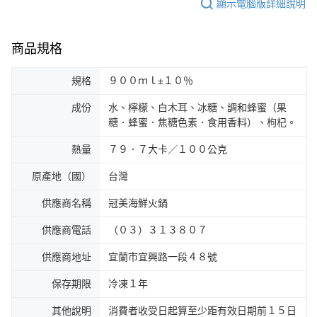
顯示電腦版詳細說明
商品規格
規格
９００ｍｌ±１０％
成份
水、檸檬、白木耳、冰糖、調和蜂蜜（果
糖．蜂蜜．焦糖色素．食用香料）、枸杞。
熱量
７９．７大卡／１００公克
原產地（國）
台灣
供應商名稱
冠美海鮮火鍋
供應商電話
（０３）３１３８０７
供應商地址
宜蘭市宜興路一段４８號
保存期限
冷凍１年
其他說明
消費者收受日起算至少距有效日期前１５日