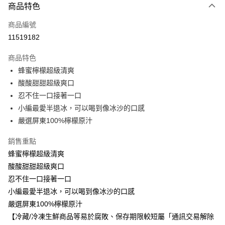
商品特色
全家線上支付
商品編號
運送方式
11519182
冷凍-全家取貨付款
商品特色
免運費
蜂蜜檸檬超級清爽
酸酸甜甜超級爽口
冷凍-付款後全家取貨
忍不住一口接著一口
免運費
小編最愛半退冰，可以喝到像冰沙的口感
嚴選屏東100%檸檬原汁
銷售重點
蜂蜜檸檬超級清爽
酸酸甜甜超級爽口
忍不住一口接著一口
小編最愛半退冰，可以喝到像冰沙的口感
嚴選屏東100%檸檬原汁
【冷藏/冷凍生鮮商品等易於腐敗、保存期限較短屬「通訊交易解除