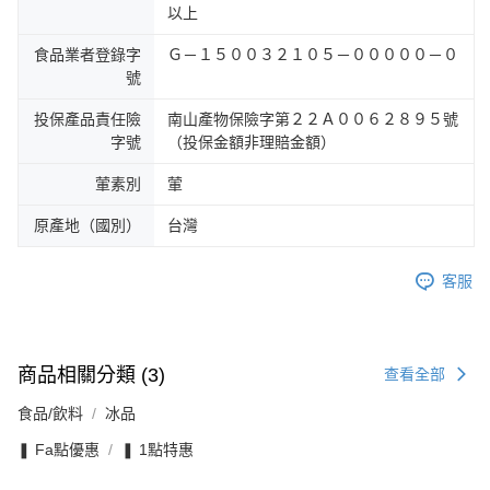
以上
食品業者登錄字
Ｇ－１５００３２１０５－０００００－０
號
投保產品責任險
南山產物保險字第２２Ａ００６２８９５號
字號
（投保金額非理賠金額）
葷素別
葷
原產地（國別）
台灣
客服
商品相關分類 (3)
查看全部
食品/飲料
冰品
❚ Fa點優惠
❚ 1點特惠