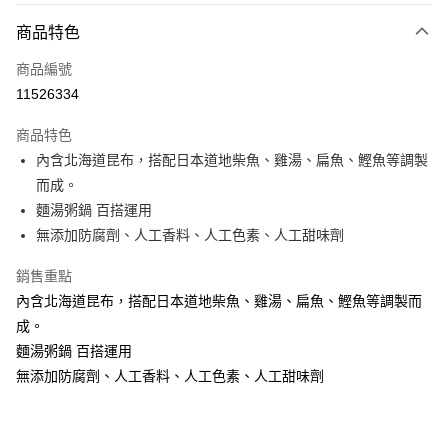
付款方式
商品特色
全家線上支付
商品編號
運送方式
11526334
全家取貨付款
商品特色
每筆NT$40，滿NT$390(含以上)免運費
內含北海道昆布，搭配日本道地柴魚、雞湯、扁魚、鰹魚等調製
而成。
常溫-付款後全家取貨
麵湯粥鍋 百搭運用
每筆NT$40，滿NT$390(含以上)免運費
無添加防腐劑、人工香料、人工色素、人工甜味劑
銷售重點
內含北海道昆布，搭配日本道地柴魚、雞湯、扁魚、鰹魚等調製而
成。
麵湯粥鍋 百搭運用
無添加防腐劑、人工香料、人工色素、人工甜味劑