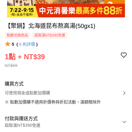
【聚鍋】北海道昆布熬高湯(50gx1)
點數兌換商品
超取滿NT$390免運
5
(
6
則評價
)
1點 + NT$39
NT$69
購買方式
可使用現金或點數加價購
※
點數加價購不適用折價券與折扣活動，滿額贈除外
付款與運送方式
超取滿NT$390免運