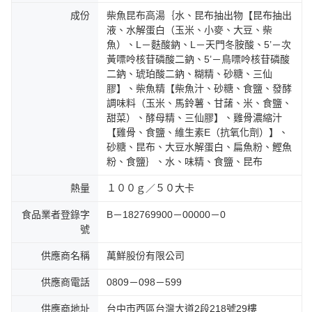
成份
柴魚昆布高湯｛水、昆布抽出物【昆布抽出
液、水解蛋白（玉米、小麥、大豆、柴
魚）、L－麩酸鈉、L－天門冬胺酸、5’－次
黃嘌呤核苷磷酸二鈉、5’－鳥嘌呤核苷磷酸
二鈉、琥珀酸二鈉、糊精、砂糖、三仙
膠】、柴魚精【柴魚汁、砂糖、食鹽、發酵
調味料（玉米、馬鈴薯、甘藷、米、食鹽、
甜菜）、酵母精、三仙膠】、雞骨濃縮汁
【雞骨、食鹽、維生素E（抗氧化劑）】、
砂糖、昆布、大豆水解蛋白、扁魚粉、鰹魚
粉、食鹽｝、水、味精、食鹽、昆布
熱量
１００ｇ／５０大卡
食品業者登錄字
B－182769900－00000－0
號
供應商名稱
萬鮮股份有限公司
供應商電話
0809－098－599
供應商地址
台中市西區台灣大道2段218號29樓