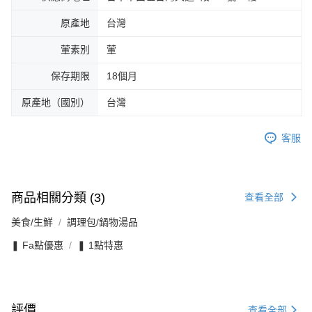
原產地
台灣
葷素別
葷
保存期限
18個月
原產地（國別）
台灣
客服
商品相關分類 (3)
查看全部
美食/生鮮
調理包/鍋物湯品
❚ Fa點優惠
❚ 1點特惠
評價
查看全部