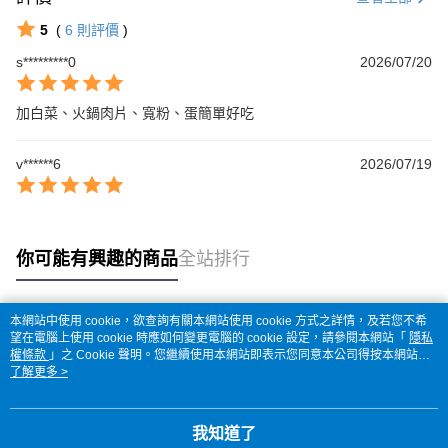
5
(
6
則評價
)
s*********0
2026/07/20
加白菜、火鍋肉片、寬粉、蛋簡單好吃
v******6
2026/07/19
你可能有興趣的商品
全站排行
本網站中使用 cookie，欲查詢有關本網站使用 cookie 方式之詳情，及若您不希
熱門標籤
望在電腦上使用 cookie 時應如何變更電腦的 cookie 設定，請參閱本網站「
隱私
權條款
」之 Cookie 聲明。您繼續使用本網站即表示您同意本公司得按本網站使
用條款之 Cookie 聲明使用 cookie。
了解更多 >
我知道了