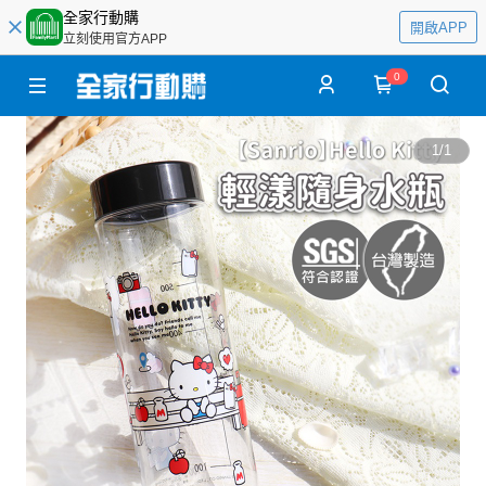
全家行動購
開啟APP
立刻使用官方APP
0
1
/
1