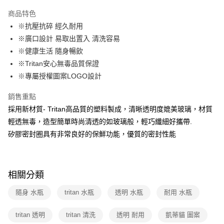
運送方式
商品特色
※抗壓抗碎 經久耐用
全家取貨付款
※廣口設計 易取出置入 清洗容易
免運費
※健康生活 隨身暢飲
常溫-付款後全家取貨
※Tritan安心無毒品質保證
免運費
※專屬授權圖案LOGO設計
銷售重點
採用新材質- Tritan高品質的塑料製成，清晰透明度媲美玻璃，材質
輕透無毒，造型簡單時尚清透的如玻璃般，輕巧纖細好攜帶.
矽膠密封圈具有非常良好的保鮮功能，優質的密封性能
相關分類
隨身 水瓶
tritan 水瓶
透明 水瓶
耐用 水瓶
tritan 透明
tritan 清洗
透明 耐用
凱蒂貓 圖案