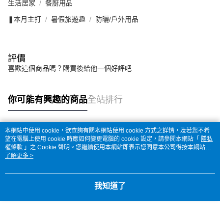
生活居家
餐廚用品
❚本月主打
暑假旅遊趣
防曬/戶外用品
評價
喜歡這個商品嗎？購買後給他一個好評吧
你可能有興趣的商品
全站排行
本網站中使用 cookie，欲查詢有關本網站使用 cookie 方式之詳情，及若您不希
熱門標籤
望在電腦上使用 cookie 時應如何變更電腦的 cookie 設定，請參閱本網站「
隱私
權條款
」之 Cookie 聲明。您繼續使用本網站即表示您同意本公司得按本網站使
用條款之 Cookie 聲明使用 cookie。
了解更多 >
我知道了