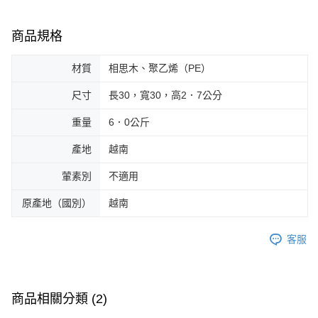
商品規格
材質
相思木、聚乙烯（PE）
尺寸
長30，寬30，高2．7公分
重量
6．0公斤
產地
越南
葷素別
不適用
原產地（國別）
越南
客服
商品相關分類 (2)