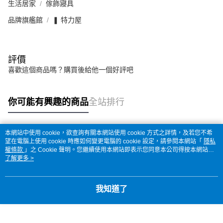
生活居家
傢飾寢具
品牌旗艦館
❚ 特力屋
評價
喜歡這個商品嗎？購買後給他一個好評吧
你可能有興趣的商品
全站排行
本網站中使用 cookie，欲查詢有關本網站使用 cookie 方式之詳情，及若您不希
熱門標籤
望在電腦上使用 cookie 時應如何變更電腦的 cookie 設定，請參閱本網站「
隱私
權條款
」之 Cookie 聲明。您繼續使用本網站即表示您同意本公司得按本網站使
用條款之 Cookie 聲明使用 cookie。
了解更多 >
我知道了