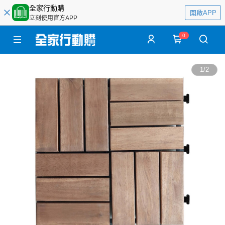
全家行動購
開啟APP
立刻使用官方APP
0
1
/
2