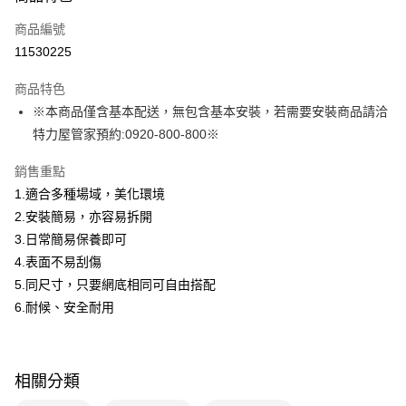
本島宅配-活動商品
免運費
商品編號
11530225
商品特色
※本商品僅含基本配送，無包含基本安裝，若需要安裝商品請洽
特力屋管家預約:0920-800-800※
銷售重點
1.適合多種場域，美化環境
2.安裝簡易，亦容易拆開
3.日常簡易保養即可
4.表面不易刮傷
5.同尺寸，只要網底相同可自由搭配
6.耐候、安全耐用
相關分類