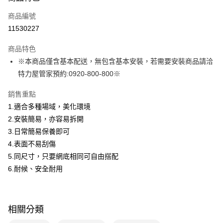
本島宅配-活動商品
免運費
商品編號
11530227
商品特色
※本商品僅含基本配送，無包含基本安裝，若需要安裝商品請洽
特力屋管家預約:0920-800-800※
銷售重點
1.適合多種場域，美化環境
2.安裝簡易，亦容易拆開
3.日常簡易保養即可
4.表面不易刮傷
5.同尺寸，只要網底相同可自由搭配
6.耐候、安全耐用
相關分類