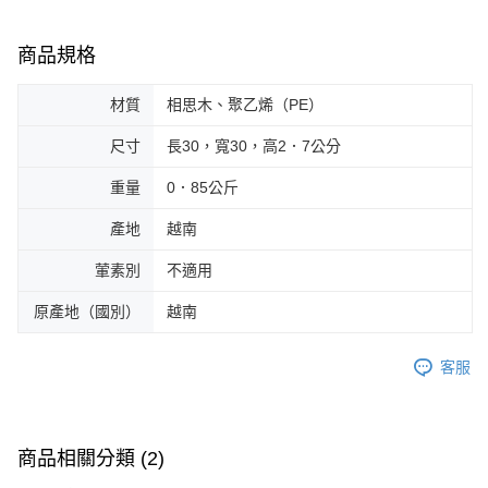
商品規格
材質
相思木、聚乙烯（PE）
尺寸
長30，寬30，高2．7公分
重量
0．85公斤
產地
越南
葷素別
不適用
原產地（國別）
越南
客服
商品相關分類 (2)