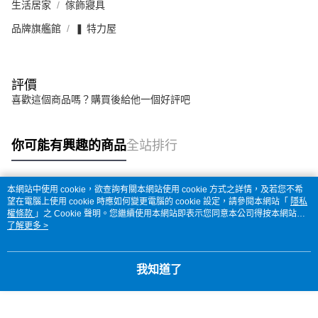
生活居家
傢飾寢具
品牌旗艦館
❚ 特力屋
評價
喜歡這個商品嗎？購買後給他一個好評吧
你可能有興趣的商品
全站排行
本網站中使用 cookie，欲查詢有關本網站使用 cookie 方式之詳情，及若您不希
熱門標籤
望在電腦上使用 cookie 時應如何變更電腦的 cookie 設定，請參閱本網站「
隱私
權條款
」之 Cookie 聲明。您繼續使用本網站即表示您同意本公司得按本網站使
用條款之 Cookie 聲明使用 cookie。
了解更多 >
我知道了