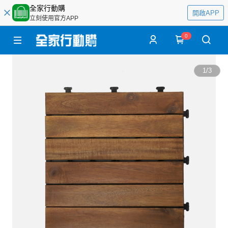
全家行動購
開啟APP
立刻使用官方APP
0
1
/
3