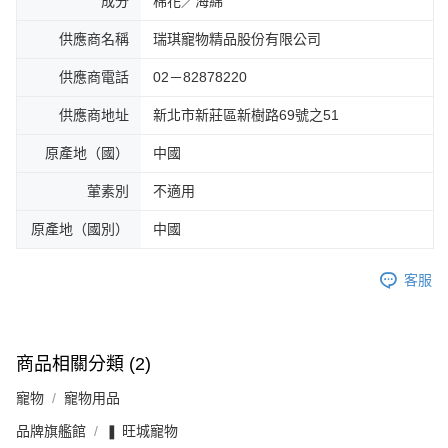
成分
棉花／海綿
供應商名稱
瑞琪寵物精品股份有限公司
供應商電話
02－82878220
供應商地址
新北市新莊區新樹路69號之51
原產地（國）
中國
葷素別
不適用
原產地（國別）
中國
客服
商品相關分類 (2)
寵物
寵物用品
品牌旗艦館
❚ 旺城寵物