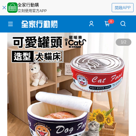
全家行動購
開啟APP
立刻使用官方APP
0
1
/
2