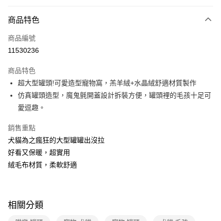
運送方式
商品特色
本島宅配-活動商品
免運費
商品編號
11530236
離島宅配-常溫商品
免運費
商品特色
超大型罐頭!可愛造型寵物窩，羔羊絨+水晶絨舒適材質製作
仿真罐頭造型，魔鬼氈開蓋設計拆裝方便，罐頭裡的毛孩十足可
愛逗趣。
銷售重點
犬貓為之瘋狂的大型罐罐出沒拉
好看又保暖，超實用
絨毛布材質，柔軟舒適
相關分類