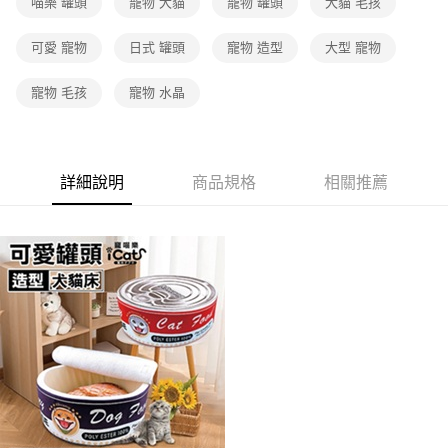
喵樂 罐頭
寵物 犬貓
寵物 罐頭
犬貓 毛孩
可愛 寵物
日式 罐頭
寵物 造型
大型 寵物
寵物 毛孩
寵物 水晶
詳細說明
商品規格
相關推薦