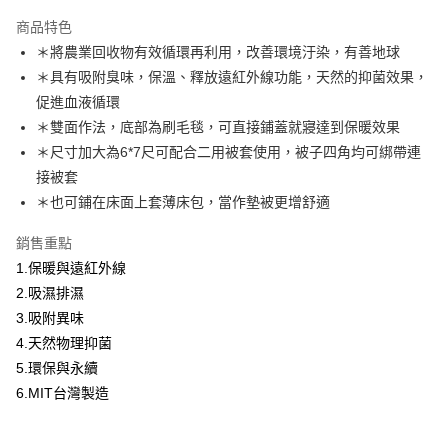
本島宅配-活動商品
商品特色
免運費
＊將農業回收物有效循環再利用，改善環境汙染，有善地球
＊具有吸附臭味，保溫、釋放遠紅外線功能，天然的抑菌效果，
離島宅配-常溫商品
促進血液循環
免運費
＊雙面作法，底部為刷毛毯，可直接鋪蓋就寢達到保暖效果
＊尺寸加大為6*7尺可配合二用被套使用，被子四角均可綁帶連
接被套
＊也可鋪在床面上套薄床包，當作墊被更增舒適
銷售重點
1.保暖與遠紅外線
2.吸濕排濕
3.吸附異味
4.天然物理抑菌
5.環保與永續
6.MIT台灣製造