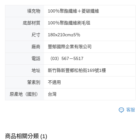
填充物
100％聚酯纖維＋菱碳纖維
底部材質
100％聚酯纖維刷毛毯
尺寸
180x210cm±5％
廠商
豐郁國際企業有限公司
電話
（03）567－5517
地址
新竹縣新豐鄉松柏街169號1樓
葷素別
不適用
原產地（國別）
台灣
客服
商品相關分類 (1)