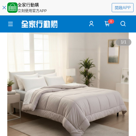
全家行動購
開啟APP
立刻使用官方APP
0
1
/
1