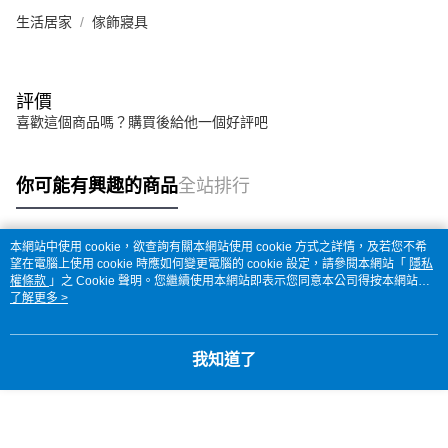
生活居家
傢飾寢具
評價
喜歡這個商品嗎？購買後給他一個好評吧
你可能有興趣的商品
全站排行
本網站中使用 cookie，欲查詢有關本網站使用 cookie 方式之詳情，及若您不希
熱門標籤
望在電腦上使用 cookie 時應如何變更電腦的 cookie 設定，請參閱本網站「
隱私
權條款
」之 Cookie 聲明。您繼續使用本網站即表示您同意本公司得按本網站使
用條款之 Cookie 聲明使用 cookie。
了解更多 >
我知道了