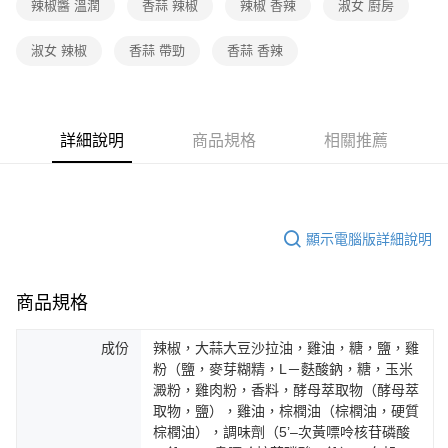
辣椒醬 溫潤
香蒜 辣椒
辣椒 香辣
淑女 廚房
淑女 辣椒
香蒜 帶勁
香蒜 香辣
詳細說明
商品規格
相關推薦
顯示電腦版詳細說明
商品規格
成份
辣椒，大蒜大豆沙拉油，雞油，糖，鹽，雞
粉（鹽，麥芽糊精，L－麩酸鈉，糖，玉米
澱粉，雞肉粉，香料，酵母萃取物（酵母萃
取物，鹽），雞油，棕橍油（棕橍油，硬質
棕橍油），調味劑（5’–次黃嘌呤核苷磷酸