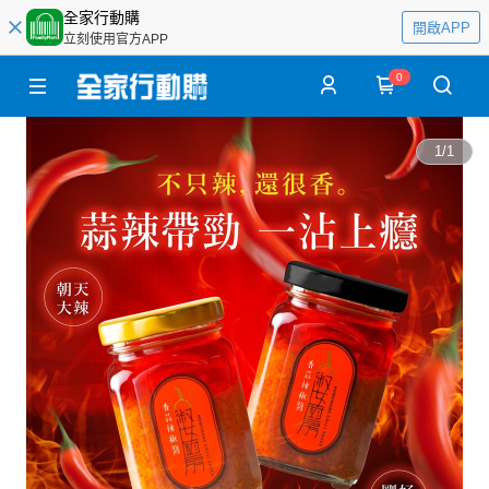
全家行動購
開啟APP
立刻使用官方APP
0
1
/
1