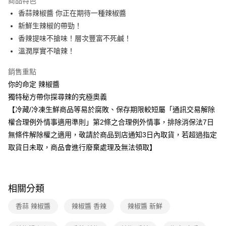
商品特色
香蒜辣椒醬 你正在期待一種辣椒醬
冷凍-全家取貨付款
新鮮生辣椒的帶勁！
免運費
香辣提味不搶味！層次豐富不死鹹！
冷凍-付款後全家取貨
溫潤厚實不嗆辣！
免運費
銷售重點
你的命定 辣椒醬
獨特秘方帶你探尋辣的究極奧義
【冷藏/冷凍生鮮商品等易於腐敗、保存期限較短屬「通訊交易解除
權合理例外情事適用準則」第2條之合理例外情事，排除消保法7日
無條件解除權之適用，敬請於商品到店通知3日內取貨，若超過指定
取貨日未取，商品會進行廢棄處理及無法領取】
相關分類
香蒜 辣椒醬
辣椒醬 香辣
辣椒醬 新鮮