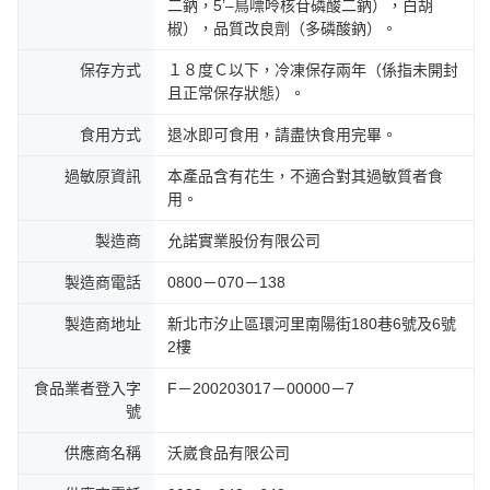
二鈉，5’–鳥嘌呤核苷磷酸二鈉），白胡
椒），品質改良劑（多磷酸鈉）。
保存方式
１８度Ｃ以下，冷凍保存兩年（係指未開封
且正常保存狀態）。
食用方式
退冰即可食用，請盡快食用完畢。
過敏原資訊
本產品含有花生，不適合對其過敏質者食
用。
製造商
允諾實業股份有限公司
製造商電話
0800－070－138
製造商地址
新北市汐止區環河里南陽街180巷6號及6號
2樓
食品業者登入字
F－200203017－00000－7
號
供應商名稱
沃崴食品有限公司