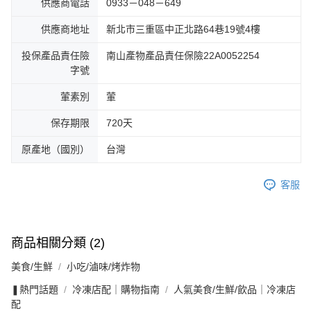
供應商電話
0933－048－649
供應商地址
新北市三重區中正北路64巷19號4樓
投保產品責任險
南山產物產品責任保險22A0052254
字號
葷素別
葷
保存期限
720天
原產地（國別）
台灣
客服
商品相關分類 (2)
美食/生鮮
小吃/滷味/烤炸物
❚熱門話題
冷凍店配｜購物指南
人氣美食/生鮮/飲品｜冷凍店
配