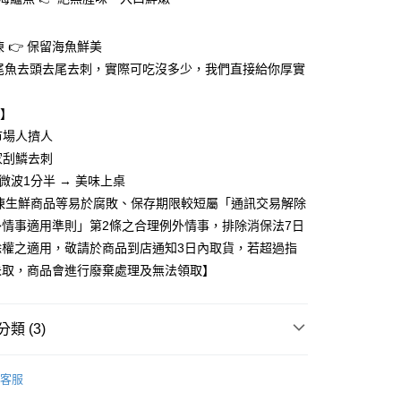
後全家取貨
凍 👉 保留海魚鮮美
整尾魚去頭去尾去刺，實際可吃沒多少，我們直接給你厚實
事】
市場人擠人
家刮鱗去刺
 微波1分半 → 美味上桌
冷凍生鮮商品等易於腐敗、保存期限較短屬「通訊交易解除
外情事適用準則」第2條之合理例外情事，排除消保法7日
除權之適用，敬請於商品到店通知3日內取貨，若超過指
未取，商品會進行廢棄處理及無法領取】
類 (3)
小吃/滷味/烤炸物
客服
惠
❚ 即期下殺
即期｜冷凍冷藏