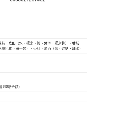
味精、烏醋（水、糯米、糖、酵母、糯米麴）、番茄
焦糖色素（第一類）、香料、米酒（米、砂糖、純水）
金額非理賠金額）