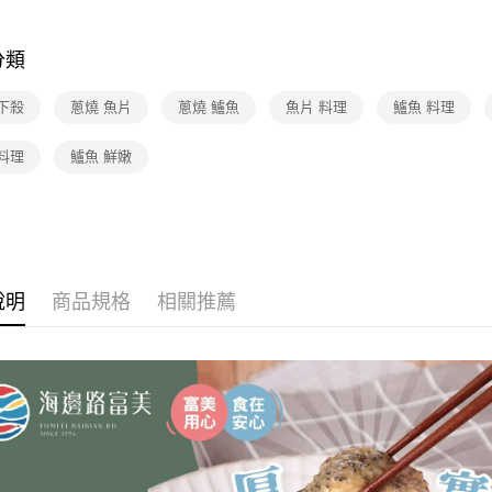
❚熱門話
配
分類
下殺
蔥燒 魚片
蔥燒 鱸魚
魚片 料理
鱸魚 料理
料理
鱸魚 鮮嫩
說明
商品規格
相關推薦