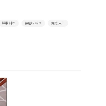
題
冷凍店配｜購物指南
人氣美食/生鮮/飲品｜冷凍店
鮮嫩 料理
無腥味 料理
鮮嫩 入口