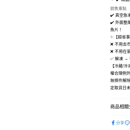
冷凍-付款
銷售重點
免運費
✔️ 真空急
✔️ 外面
魚片！
✨【超省
❌ 不用去
❌ 不用在
✅ 解凍 →
【冷藏/
權合理例
無條件解
定取貨日
商品相關分
美食/生鮮
分享
❚ Fa點優