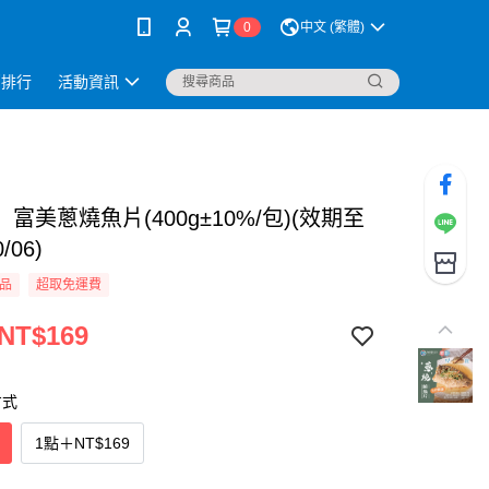
0
中文 (繁體)
銷排行
活動資訊
富美蔥燒魚片(400g±10%/包)(效期至
0/06)
品
超取免運費
 NT$169
方式
1點
＋
NT$169