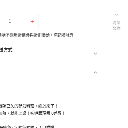
清除
紀錄
價購不適用折價券與折扣活動，滿額贈除外
送方式
費
支付
敲碗已久的夢幻料理，終於來了！
取貨付款
要加熱，就能上桌！味道跟現煮 0差異！
選海鱸魚 👉 絕無腥味、入口鮮嫩