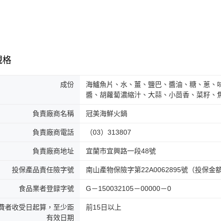
規格
成份
海鱸魚片、水、薑、鹽巴、醬油、糖、蔥、
醬、胡蘿蔔濃縮汁、大蒜、小茴香、菜籽、
負責廠商名稱
冠美海鮮火鍋
負責廠商電話
（03）313807
負責廠商地址
宜蘭市宜興路一段48號
投保產品責任險字號
南山產物保險字第22A0062895號（投保
食品業者登録字號
G－150032105－00000－0
費者收受日起算，至少距
前15日以上
有效日期