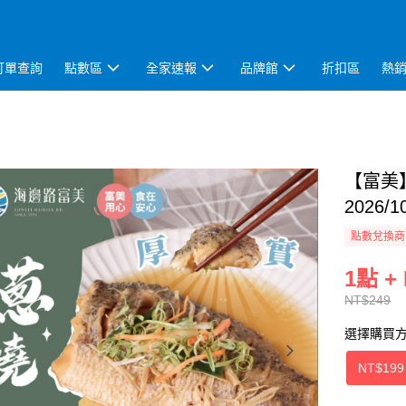
訂單查詢
點數區
全家速報
品牌館
折扣區
熱
【富美】
2026/1
點數兌換商
1點 +
NT$249
選擇購買
NT$199