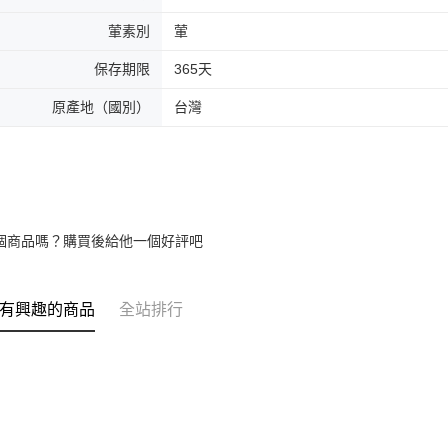
葷素別
葷
保存期限
365天
原產地（國別）
台灣
個商品嗎？購買後給他一個好評吧
有興趣的商品
全站排行