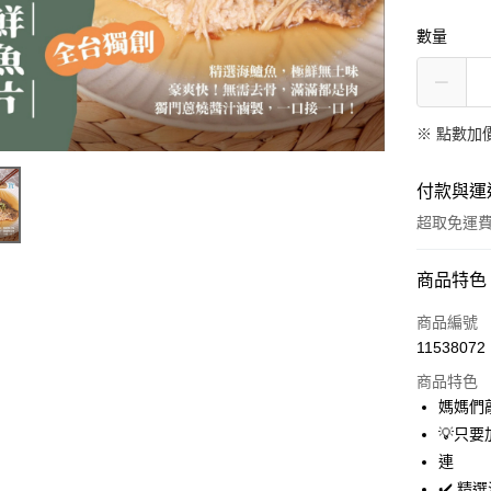
數量
※
點數加
付款與運
超取免運
付款方式
商品特色
全家線上
商品編號
11538072
商品特色
運送方式
媽媽們
冷凍-全家
💡只
免運費
連
✔️ 精