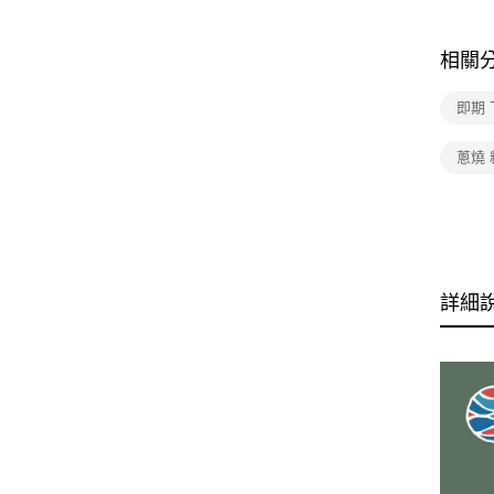
相關
即期 
蔥燒 
詳細