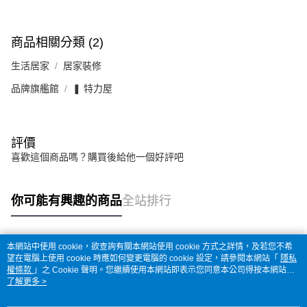
商品相關分類 (2)
生活居家
居家裝修
品牌旗艦館
❚ 特力屋
評價
喜歡這個商品嗎？購買後給他一個好評吧
你可能有興趣的商品
全站排行
本網站中使用 cookie，欲查詢有關本網站使用 cookie 方式之詳情，及若您不希
熱門標籤
望在電腦上使用 cookie 時應如何變更電腦的 cookie 設定，請參閱本網站「
隱私
權條款
」之 Cookie 聲明。您繼續使用本網站即表示您同意本公司得按本網站使
用條款之 Cookie 聲明使用 cookie。
了解更多 >