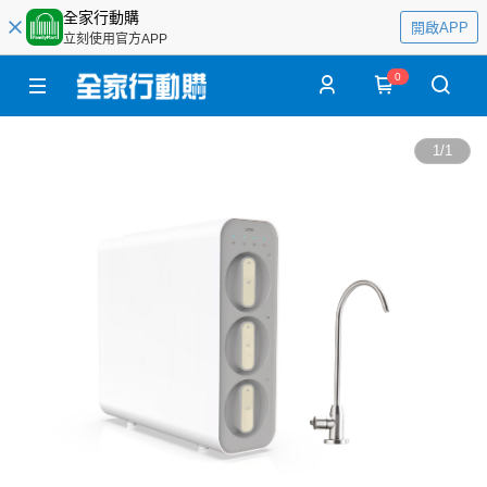
全家行動購
開啟APP
立刻使用官方APP
0
1
/
1