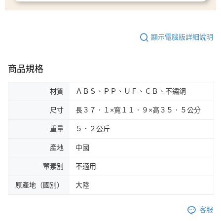
顯示電腦版詳細說明
商品規格
材質
ＡＢＳ、ＰＰ、ＵＦ、ＣＢ、不鏽鋼
尺寸
長３７．１×寬１１．９×高３５．５公分
重量
５．２公斤
產地
中國
葷素別
不適用
原產地（國別）
大陸
客服