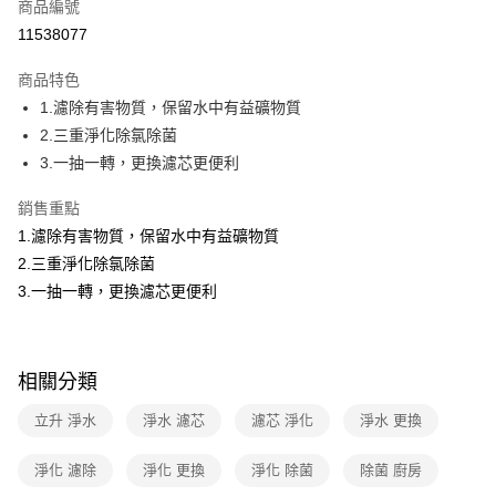
免運費
商品編號
11538077
商品特色
1.濾除有害物質，保留水中有益礦物質
2.三重淨化除氯除菌
3.一抽一轉，更換濾芯更便利
銷售重點
1.濾除有害物質，保留水中有益礦物質
2.三重淨化除氯除菌
3.一抽一轉，更換濾芯更便利
相關分類
立升 淨水
淨水 濾芯
濾芯 淨化
淨水 更換
淨化 濾除
淨化 更換
淨化 除菌
除菌 廚房