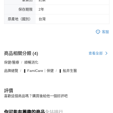
保存期限
2年
原產地（國別）
台灣
客服
商品相關分類 (4)
查看全部
保健/醫療
順暢消化
品牌總覽
❚ FamiCare｜保健
❚ 船井生醫
評價
喜歡這個商品嗎？購買後給他一個好評吧
你可能有興趣的商品
全站排行