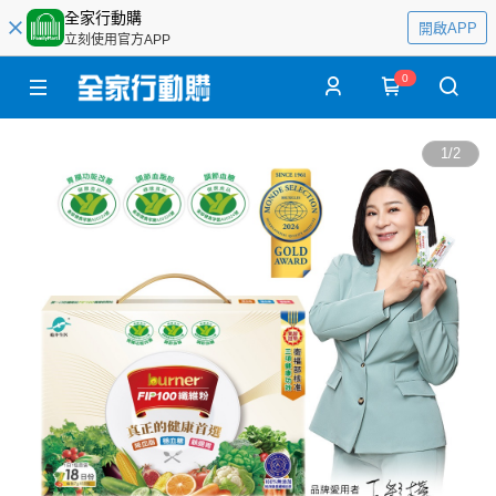
全家行動購
開啟APP
立刻使用官方APP
0
1
/
2