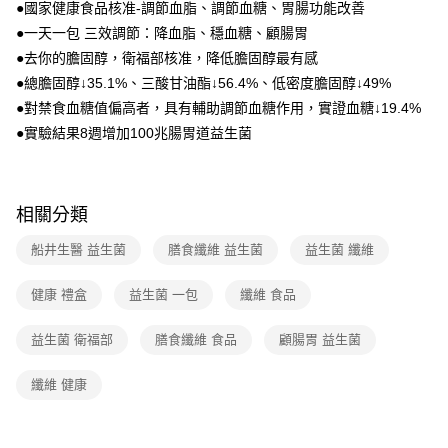
●國家健康食品核准-調節血脂、調節血糖、胃腸功能改善
●一天一包 三效調節：降血脂、穩血糖、顧腸胃
●去你的膽固醇，衛福部核准，降低膽固醇最有感
●總膽固醇↓35.1%、三酸甘油酯↓56.4%、低密度膽固醇↓49%
●對禁食血糖值偏高者，具有輔助調節血糖作用，實證血糖↓19.4%
●實驗結果8週增加100兆腸胃道益生菌
相關分類
船井生醫 益生菌
膳食纖維 益生菌
益生菌 纖維
健康 禮盒
益生菌 一包
纖維 食品
益生菌 衛福部
膳食纖維 食品
顧腸胃 益生菌
纖維 健康