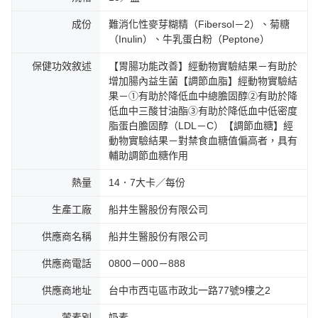
成份
難消化性麥芽糊精（Fibersol－2）、菊糖
（Inulin）、牛乳蛋白粉（Peptone）
保健功效敘述
【胃腸功能改善】經動物實驗結果－有助於
增加腸內益生菌【調節血脂】經動物實驗結
果－①有助於降低血中總膽固醇②有助於降
低血中三酸甘油酯③有助於降低血中低密度
脂蛋白膽固醇（LDL－C）【調節血糖】經
動物實驗結果－對禁食血糖值偏高者，具有
輔助調節血糖作用
熱量
14．7大卡／每份
生產工廠
船井生醫股份有限公司
供應商名稱
船井生醫股份有限公司
供應商電話
0800－000－888
供應商地址
台中市西屯區市政北一路77號9樓之2
葷素別
奶素