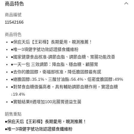
商品特色
全家線上支付
商品編號
運送方式
11542166
全家取貨付款
商品特色
免運費
●保庇天后【王彩樺】長期愛用，親測推薦！
●唯一3項健字號功效認證膳食纖維粉
常溫-付款後全家取貨
●國家健康食品核准-調節血脂、調節血糖、胃腸功能改善
免運費
●一天一包 三效調節：降血脂、穩血糖、顧腸胃
●去你的膽固醇，衛福部核准，降低膽固醇最有感
●總膽固醇↓35.1%、三酸甘油酯↓56.4%、低密度膽固醇↓49%
●對禁食血糖值偏高者，具有輔助調節血糖作用，實證血糖
↓19.4%
●實驗結果8週增加100兆腸胃道益生菌
銷售重點
●保庇天后【王彩樺】長期愛用，親測推薦！
●唯一3項健字號功效認證膳食纖維粉