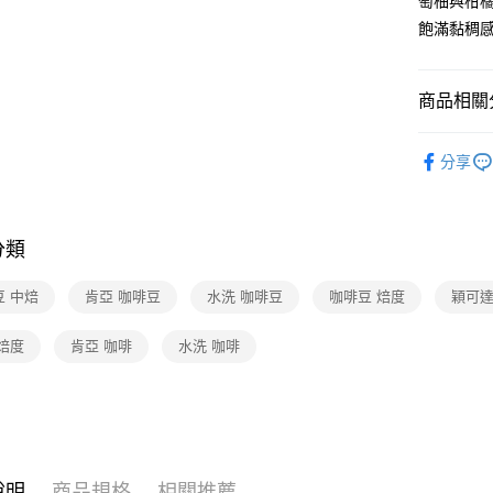
萄柚與柑
飽滿黏稠
商品相關分
食品/飲料
分享
❚熱門話
分類
豆 中焙
肯亞 咖啡豆
水洗 咖啡豆
咖啡豆 焙度
穎可達
焙度
肯亞 咖啡
水洗 咖啡
說明
商品規格
相關推薦