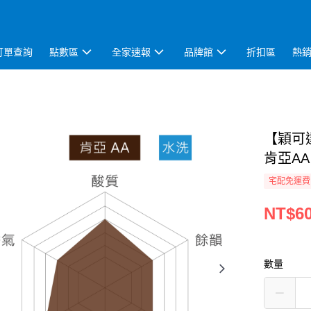
訂單查詢
點數區
全家速報
品牌館
折扣區
熱
【穎可達
肯亞AA
宅配免運費
NT$6
數量