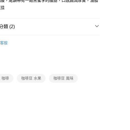
橘酸，尾韻帶有一點黑蜜李的酸甜，口感圓潤厚實，油脂
感佳
類 (2)
沖泡咖啡/麥片/茶包
客服
題
熱搜｜行動購夯什麼
㊙異國食品
 咖啡
咖啡豆 水果
咖啡豆 風味