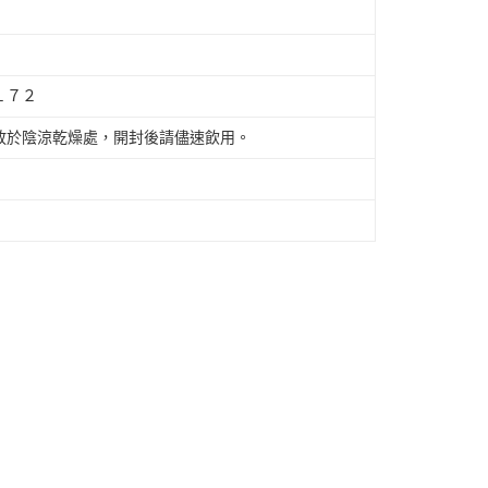
１７２
放於陰涼乾燥處，開封後請儘速飲用。