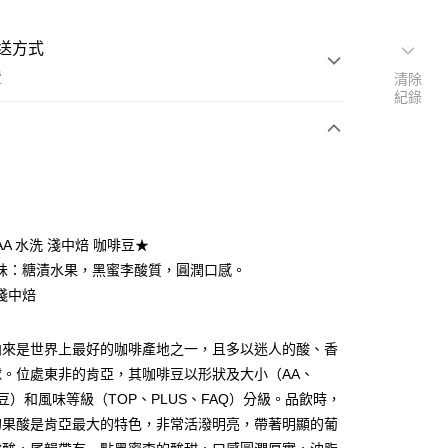
送方式
費
清除
紀錄
支付
A 水洗 淺中焙 咖啡豆★
活動商品
味：糖漬水果，黑蜜李酸質，圓潤口感。
淺中焙
常溫商品
向來是世界上最好的咖啡產地之一，且多以迷人的酸、香
球。位處東非的肯亞，其咖啡豆以形狀及大小（AA、
圓豆）和風味等級（TOP、PLUS、FAQ）分級。品飲時，
的果酸是肯亞最大的特色，非常活潑明亮，帶著明顯的葡