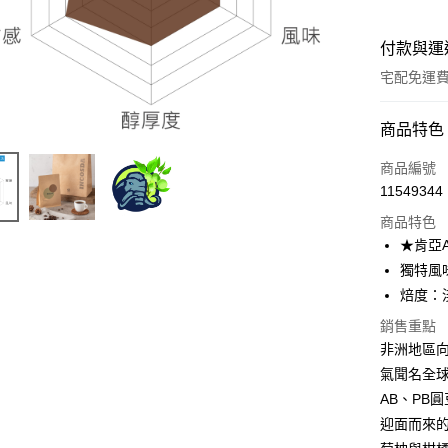
付款與運
宅配免運
付款方式
商品特色
全家線上
商品編號
11549344
商品特色
運送方式
★肯亞A
本島宅配-
獨特風
免運費
焙度：
銷售重點
離島宅配-
非洲地區
免運費
氣聞名全
AB、PB
迎面而來