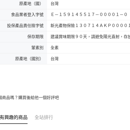
原產地（國）
台灣
食品業者登入字號
Ｅ－１５９１４５５１７－００００１－０
投保產品責任險字號
新光產物保險１３０７１４ＡＫＰ００００
保存期限
建議賞味期限９０天，請避免陽光直射，存
葷素別
全素
原產地（國別）
台灣
個商品嗎？購買後給他一個好評吧
有興趣的商品
全站排行