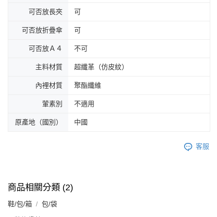
可否放長夾
可
可否放折疊傘
可
可否放Ａ４
不可
主料材質
超纖革（仿皮紋）
內裡材質
聚酯纖維
葷素別
不適用
原產地（國別）
中國
客服
商品相關分類 (2)
鞋/包/箱
包/袋