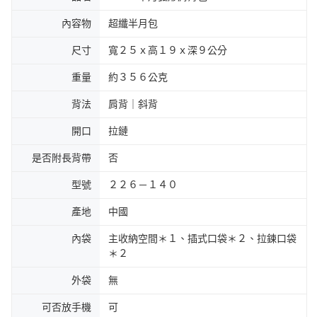
內容物
超纖半月包
尺寸
寬２５ｘ高１９ｘ深９公分
重量
約３５６公克
背法
肩背｜斜背
開口
拉鏈
是否附長背帶
否
型號
２２６－１４０
產地
中國
內袋
主收納空間＊１、插式口袋＊２、拉鍊口袋
＊２
外袋
無
可否放手機
可