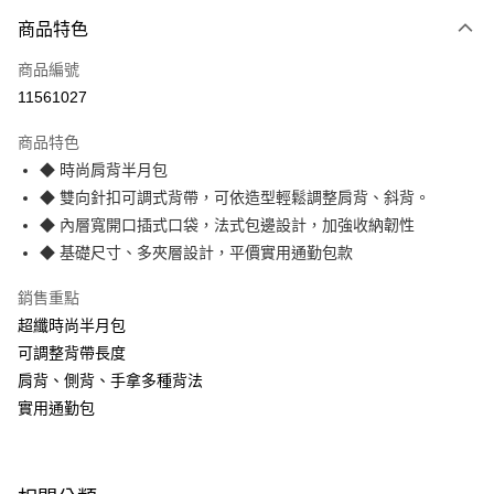
運送方式
商品特色
本島宅配-活動商品
免運費
商品編號
11561027
離島宅配-常溫商品
免運費
商品特色
◆ 時尚肩背半月包
◆ 雙向針扣可調式背帶，可依造型輕鬆調整肩背、斜背。
◆ 內層寬開口插式口袋，法式包邊設計，加強收納韌性
◆ 基礎尺寸、多夾層設計，平價實用通勤包款
銷售重點
超纖時尚半月包
可調整背帶長度
肩背、側背、手拿多種背法
實用通勤包