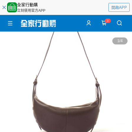
全家行動購
開啟APP
立刻使用官方APP
0
1
/
4