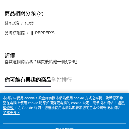
商品相關分類 (2)
鞋/包/箱
包/袋
品牌旗艦館
❚ PEPPER'S
評價
喜歡這個商品嗎？購買後給他一個好評吧
你可能有興趣的商品
全站排行
本網站中使用 cookie，欲查詢有關本網站使用 cookie 方式之詳情，及若您不希
熱門標籤
望在電腦上使用 cookie 時應如何變更電腦的 cookie 設定，請參閱本網站「
隱私
權條款
」之 Cookie 聲明。您繼續使用本網站即表示您同意本公司得按本網站使
用條款之 Cookie 聲明使用 cookie。
了解更多 >