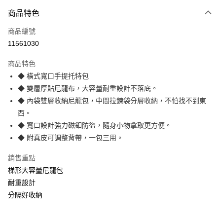
運送方式
商品特色
本島宅配-活動商品
免運費
商品編號
11561030
離島宅配-常溫商品
免運費
商品特色
◆ 橫式寬口手提托特包
◆ 雙層厚貼尼龍布，大容量耐重設計不落底。
◆ 內袋雙層收納尼龍包，中間拉鍊袋分層收納，不怕找不到東
西。
◆ 寬口設計強力磁釦防盜，隨身小物拿取更方便。
◆ 附真皮可調整背帶，一包三用。
銷售重點
梯形大容量尼龍包
耐重設計
分隔好收納