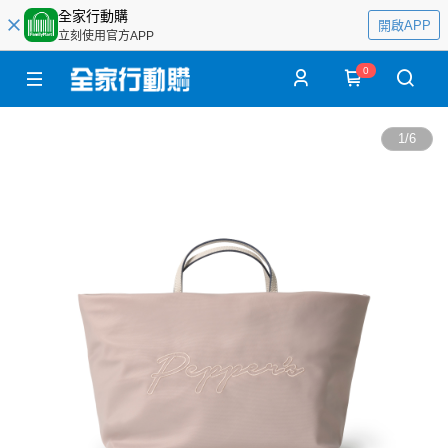
全家行動購
開啟APP
立刻使用官方APP
0
1
/
6