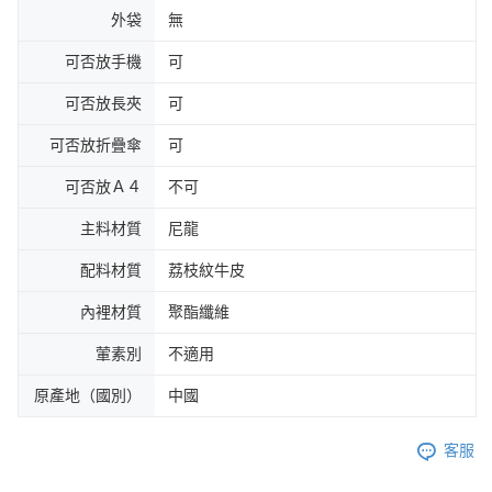
外袋
無
可否放手機
可
可否放長夾
可
可否放折疊傘
可
可否放Ａ４
不可
主料材質
尼龍
配料材質
荔枝紋牛皮
內裡材質
聚酯纖維
葷素別
不適用
原產地（國別）
中國
客服