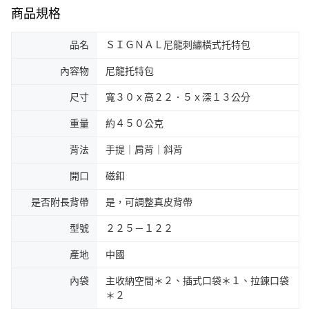
商品規格
品名
ＳＩＧＮＡＬ尼龍刺繡橫式托特包
內容物
尼龍托特包
尺寸
寬３０ｘ高２２．５ｘ深１３公分
重量
約４５０公克
背法
手提｜肩背｜斜背
開口
磁釦
是否附長背帶
是，可調整真皮背帶
型號
２２５－１２２
產地
中國
內袋
主收納空間＊２、插式口袋＊１、拉鍊口袋
＊２