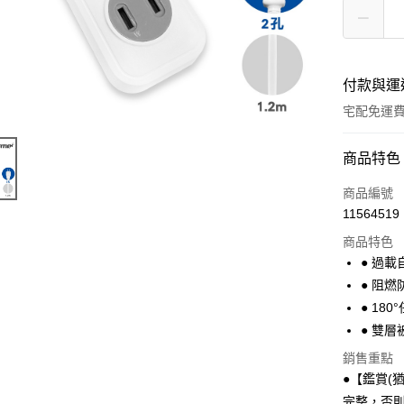
付款與運
宅配免運
付款方式
商品特色
全家線上
商品編號
11564519
商品特色
運送方式
● 過
本島宅配-
● 阻燃
免運費
● 18
● 雙
離島宅配-
銷售重點
免運費
●【鑑賞(
完整，否