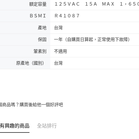
額定容量
１２５ＶＡＣ １５Ａ ＭＡＸ １，６５
ＢＳＭＩ
Ｒ４１０８７
產地
台灣
保固
一年（自購買日算起，正常使用下故障）
葷素別
不適用
原產地（國別）
台灣
個商品嗎？購買後給他一個好評吧
有興趣的商品
全站排行