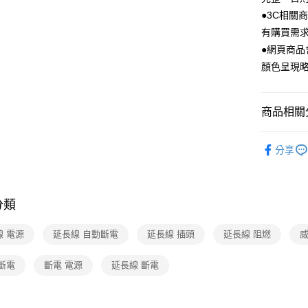
●3C相關
有購買需
●網頁商
顏色呈現
商品相關分
3C/家電
分享
分類
線 電源
延長線 自動斷電
延長線 插頭
延長線 阻燃
威
斷電
斷電 電源
延長線 斷電