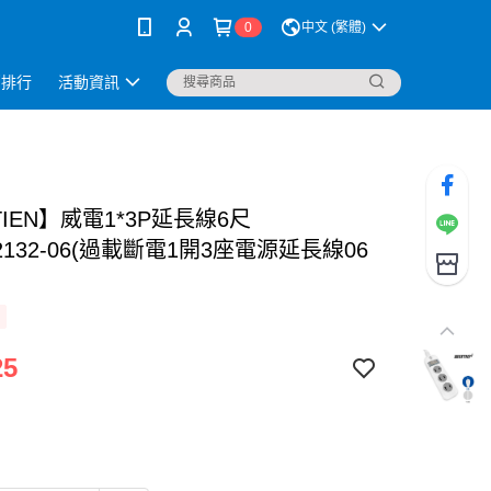
0
中文 (繁體)
銷排行
活動資訊
TIEN】威電1*3P延長線6尺
K2132-06(過載斷電1開3座電源延長線06
25