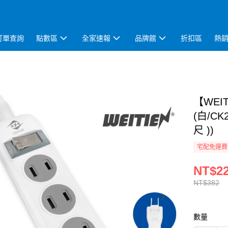
訂單查詢
點數區
全家速報
品牌館
折扣區
熱
【WEI
(白/C
尺 ))
宅配免運費
NT$2
NT$382
數量