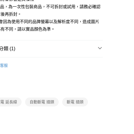
商品，為一次性包裝商品，不可拆封或試用，請務必確認
求後再拆封。
品會因為使用不同的品牌螢幕以及解析度不同，造成圖片
略有不同，請以實品顏色為準。
類 (1)
3C週邊/配件
客服
電 延長線
自動斷電 插頭
斷電 插頭