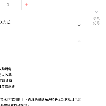
清除
送方式
紀錄
費
支付
載自動斷電
活動商品
防火PC料
0°任轉插頭
層被覆電源線
常溫商品
猶豫)期非試用期】，辦理退貨商品必須是全新狀態且包裝
則將會影響退貨權限。