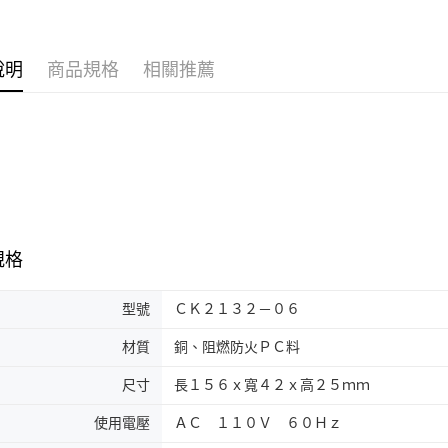
說明
商品規格
相關推薦
規格
型號
ＣＫ２１３２－０６
材質
銅、阻燃防火ＰＣ料
尺寸
長１５６ｘ寬４２ｘ高２５ｍｍ
使用電壓
ＡＣ １１０Ｖ ６０Ｈｚ