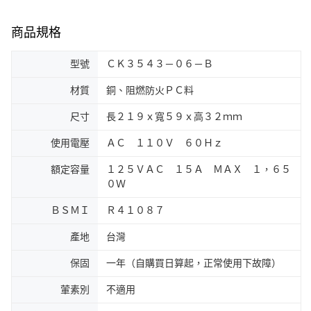
商品規格
型號
ＣＫ３５４３－０６－Ｂ
材質
銅、阻燃防火ＰＣ料
尺寸
長２１９ｘ寬５９ｘ高３２ｍｍ
使用電壓
ＡＣ １１０Ｖ ６０Ｈｚ
額定容量
１２５ＶＡＣ １５Ａ ＭＡＸ １，６５
０Ｗ
ＢＳＭＩ
Ｒ４１０８７
產地
台灣
保固
一年（自購買日算起，正常使用下故障）
葷素別
不適用