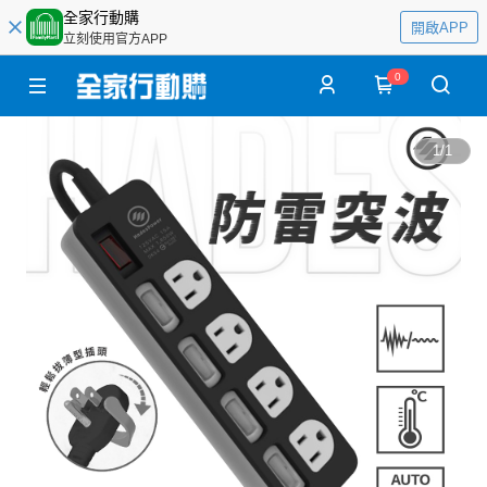
全家行動購
開啟APP
立刻使用官方APP
0
1
/
1