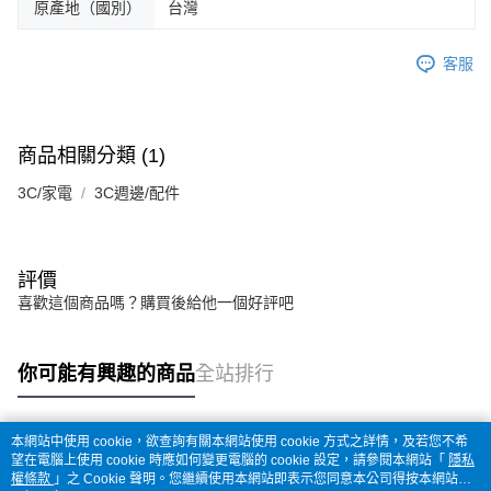
原產地（國別）
台灣
客服
商品相關分類 (1)
3C/家電
3C週邊/配件
評價
喜歡這個商品嗎？購買後給他一個好評吧
你可能有興趣的商品
全站排行
本網站中使用 cookie，欲查詢有關本網站使用 cookie 方式之詳情，及若您不希
熱門標籤
望在電腦上使用 cookie 時應如何變更電腦的 cookie 設定，請參閱本網站「
隱私
權條款
」之 Cookie 聲明。您繼續使用本網站即表示您同意本公司得按本網站使