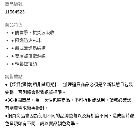
商品編號
運送方式
11564523
本島宅配-活動商品
商品特色
免運費
● 防雷擊、抗突波吸收
● 阻燃防火PC料
離島宅配-常溫商品
● 新式無焊點結構
免運費
● 雙層被覆電源線
● 輕鬆拔插頭
銷售重點
●【鑑賞(猶豫)期非試用期】，辦理退貨商品必須是全新狀態且包裝
完整，否則將會影響退貨權限。
●3C相關商品，為一次性包裝商品，不可拆封或試用，請務必確認
有購買需求後再拆封。
●網頁商品會因為使用不同的品牌螢幕以及解析度不同，造成圖片顏
色呈現略有不同，請以實品顏色為準。