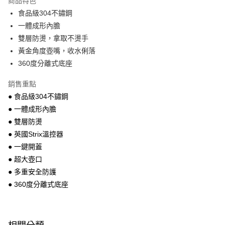
商品特色
免運費
食品級304不鏽鋼
一體成形內膽
離島宅配-常溫商品
雙層防燙，拿取不燙手
免運費
黃金角度壺嘴，收水俐落
360度分離式底座
銷售重點
● 食品級304不鏽鋼
● 一體成形內膽
● 雙層防燙
● 英國Strix溫控器
● 一鍵開蓋
● 超大壺口
● 多重安全防護
● 360度分離式底座