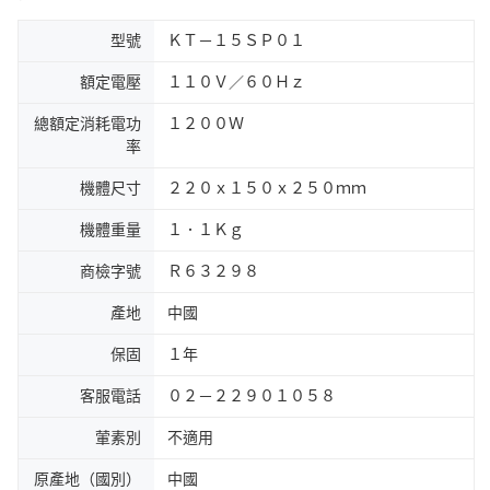
型號
ＫＴ－１５ＳＰ０１
額定電壓
１１０Ｖ／６０Ｈｚ
總額定消耗電功
１２００Ｗ
率
機體尺寸
２２０ｘ１５０ｘ２５０ｍｍ
機體重量
１．１Ｋｇ
商檢字號
Ｒ６３２９８
產地
中國
保固
１年
客服電話
０２－２２９０１０５８
葷素別
不適用
原產地（國別）
中國