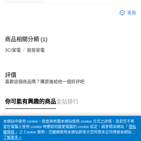
客服
商品相關分類 (1)
3C/家電
廚房家電
評價
喜歡這個商品嗎？購買後給他一個好評吧
你可能有興趣的商品
全站排行
本網站中使用 cookie，欲查詢有關本網站使用 cookie 方式之詳情，及若您不希
熱門標籤
望在電腦上使用 cookie 時應如何變更電腦的 cookie 設定，請參閱本網站「
隱私
權條款
」之 Cookie 聲明。您繼續使用本網站即表示您同意本公司得按本網站使
用條款之 Cookie 聲明使用 cookie。
了解更多 >