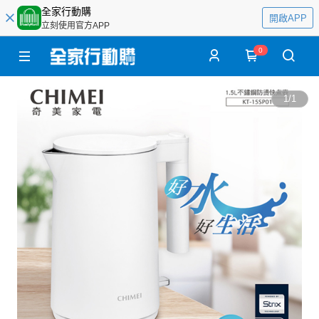
全家行動購
開啟APP
立刻使用官方APP
0
1
/
1