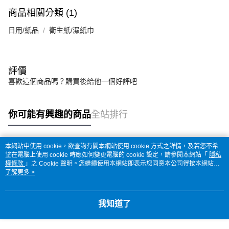
商品相關分類 (1)
日用/紙品
衛生紙/濕紙巾
評價
喜歡這個商品嗎？購買後給他一個好評吧
你可能有興趣的商品
全站排行
本網站中使用 cookie，欲查詢有關本網站使用 cookie 方式之詳情，及若您不希
熱門標籤
望在電腦上使用 cookie 時應如何變更電腦的 cookie 設定，請參閱本網站「
隱私
權條款
」之 Cookie 聲明。您繼續使用本網站即表示您同意本公司得按本網站使
用條款之 Cookie 聲明使用 cookie。
了解更多 >
我知道了