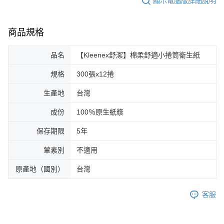
顯示電腦版詳細說明
商品規格
品名
【Kleenex舒潔】棉柔舒適小捲筒衛生紙
規格
300張x12捲
生產地
台灣
成份
100％原生紙漿
保存期限
5年
葷素別
不適用
原產地（國別）
台灣
客服