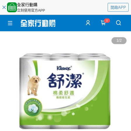
全家行動購
開啟APP
立刻使用官方APP
0
1
/
2