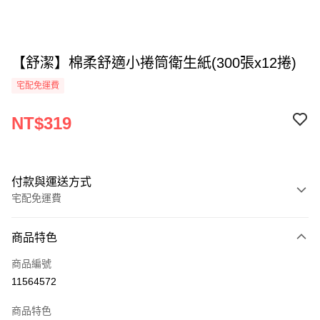
【舒潔】棉柔舒適小捲筒衛生紙(300張x12捲)
宅配免運費
NT$319
付款與運送方式
宅配免運費
付款方式
商品特色
全家線上支付
商品編號
運送方式
11564572
本島宅配-活動商品
商品特色