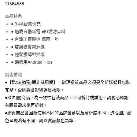
運送方式
11564588
本島宅配-活動商品
商品特色
免運費
● 3.4A智慧快充
● 過載自動斷電 ●阻燃防火料
離島宅配-常溫商品
● 台灣工廠製造 保固一年
免運費
● 雙層被覆電源線
● 輕鬆拔薄型插頭
● 通適用Android、ios
銷售重點
●【鑑賞(猶豫)期非試用期】，辦理退貨商品必須是全新狀態且包裝
完整，否則將會影響退貨權限。
●3C相關商品，為一次性包裝商品，不可拆封或試用，請務必確認
有購買需求後再拆封。
●網頁商品會因為使用不同的品牌螢幕以及解析度不同，造成圖片顏
色呈現略有不同，請以實品顏色為準。