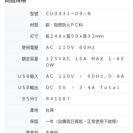
商品規格
型號
ＣＵ３４３１－０９－Ｂ
材質
銅、阻燃防火ＰＣ料
尺寸
長２４８ｘ寬５９ｘ高３２ｍｍ
使用電壓
ＡＣ １１０Ｖ ６０Ｈｚ
額定容量
１２５ＶＡＣ １５Ａ ＭＡＸ １，６５
０Ｗ
ＵＳＢ輸入
ＡＣ １１０Ｖ ， ６０Ｈｚ／０．８Ａ
ＵＳＢ輸出
ＤＣ ５Ｖ ， ３．４Ａ Ｔｏｔａｌ
ＢＳＭＩ
Ｒ４１０８７
產地
台灣
保固
一年（自購買日算起，正常使用下故障）
葷素別
不適用