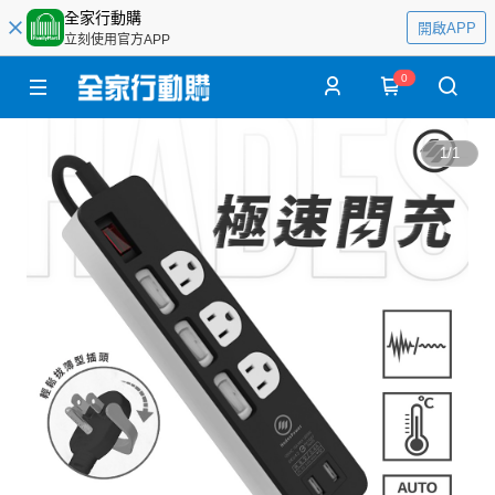
全家行動購
開啟APP
立刻使用官方APP
0
1
/
1