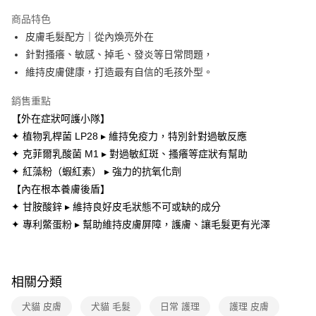
本島宅配-活動商品
商品特色
免運費
皮膚毛髮配方｜從內煥亮外在
針對搔癢、敏感、掉毛、發炎等日常問題，
離島宅配-常溫商品
維持皮膚健康，打造最有自信的毛孩外型。
免運費
銷售重點
【外在症狀呵護小隊】
✦ 植物乳桿菌 LP28 ▸ 維持免疫力，特別針對過敏反應
✦ 克菲爾乳酸菌 M1 ▸ 對過敏紅斑、搔癢等症狀有幫助
✦ 紅藻粉（蝦紅素） ▸ 強力的抗氧化劑
【內在根本養膚後盾】
✦ 甘胺酸鋅 ▸ 維持良好皮毛狀態不可或缺的成分
✦ 專利鱉蛋粉 ▸ 幫助維持皮膚屏障，護膚、讓毛髮更有光澤
相關分類
犬貓 皮膚
犬貓 毛髮
日常 護理
護理 皮膚