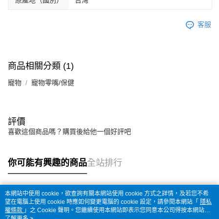
客服
商品相關分類 (1)
寵物
寵物零嘴/保健
評價
喜歡這個商品嗎？購買後給他一個好評吧
你可能有興趣的商品
全站排行
本網站中使用 cookie，欲查詢有關本網站使用 cookie 方式之詳情，及若您不希
熱門標籤
望在電腦上使用 cookie 時應如何變更電腦的 cookie 設定，請參閱本網站「
隱私
權條款
」之 Cookie 聲明。您繼續使用本網站即表示您同意本公司得按本網站使
用條款之 Cookie 聲明使用 cookie。
了解更多 >