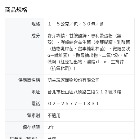
商品規格
規格
１．５公克／包，３０包／盒
成分
麥芽糊精、甘胺酸鋅、專利鱉蛋粉（無
殼）、護膚綜合益生菌（麥芽糊精、乳酸菌
（植物乳桿菌、鼠李糖乳桿菌）、微結晶狀
α－纖維素）、酵母抽出物、二氧化矽、紅
藻粉（紅藻抽出物、濃縮ｄ－α－生育醇
（抗氧化劑））
供應商名稱
萌主玩家寵物股份有限公司
地址
台北市松山區八德路三段２１２號３樓
電話
０２－２５７７－１３３１
葷素別
不適用
保存期限
3年
原產地（國別）
台灣