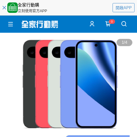
全家行動購
開啟APP
立刻使用官方APP
0
1
/
4