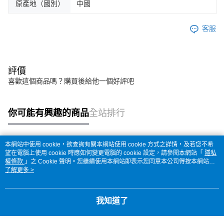
原產地（國別）
中國
客服
評價
喜歡這個商品嗎？購買後給他一個好評吧
你可能有興趣的商品
全站排行
本網站中使用 cookie，欲查詢有關本網站使用 cookie 方式之詳情，及若您不希
熱門標籤
望在電腦上使用 cookie 時應如何變更電腦的 cookie 設定，請參閱本網站「
隱私
權條款
」之 Cookie 聲明。您繼續使用本網站即表示您同意本公司得按本網站使
用條款之 Cookie 聲明使用 cookie。
了解更多 >
我知道了