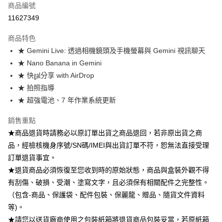
商品編號
運送方式
11627349
本島宅配-活動商品
商品特色
免運費
★ Gemini Live: 透過相機鏡頭及手機螢幕與 Gemini 視訊聊天
★ Nano Banana in Gemini
離島宅配-常溫商品
★ 快㏿分享 with AirDrop
免運費
★ 拍照指導
★ 超強電池、7 年作業系統更新
銷售重點
★商品退貨時請務必以原訂單出貨之商品退回，若非原出貨之商
品，經檢核機身序號/SN碼/IMEI與出貨訂單不符，恕無法直接受理
訂單退貨事宜。
★退貨商品必須恢復至您收到時的原始狀態，商品與盒裝外觀不得
有刮傷、破損、受潮、塗寫文字，且必須保有相關配件之完整性。
（包含-商品、保護袋、配件包裝、保麗龍、贈品、隨貨文件資料
等)。
★請您以送貨廠商使用之包裝紙箱將退貨商品包裝妥當，若原紙箱