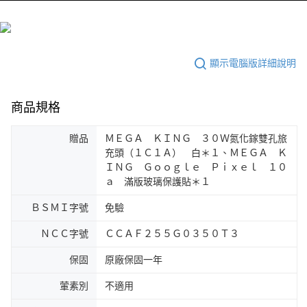
顯示電腦版詳細說明
商品規格
贈品
ＭＥＧＡ ＫＩＮＧ ３０Ｗ氮化鎵雙孔旅
充頭（１Ｃ１Ａ） 白＊１、ＭＥＧＡ Ｋ
ＩＮＧ Ｇｏｏｇｌｅ Ｐｉｘｅｌ １０
ａ 滿版玻璃保護貼＊１
ＢＳＭＩ字號
免驗
ＮＣＣ字號
ＣＣＡＦ２５５Ｇ０３５０Ｔ３
保固
原廠保固一年
葷素別
不適用