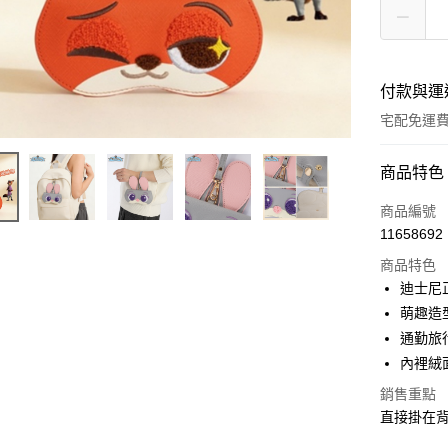
付款與運
宅配免運
付款方式
商品特色
全家線上
商品編號
11658692
商品特色
運送方式
迪士尼
本島宅配-
萌趣造
免運費
通勤旅
內裡絨
離島宅配-
銷售重點
免運費
直接掛在