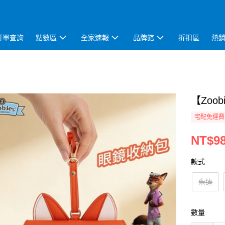
訂單查詢
點數區
全家速報
品牌館
折扣區
熱
【Zoo
宅配免運費
NT$9
款式
朱迪
數量