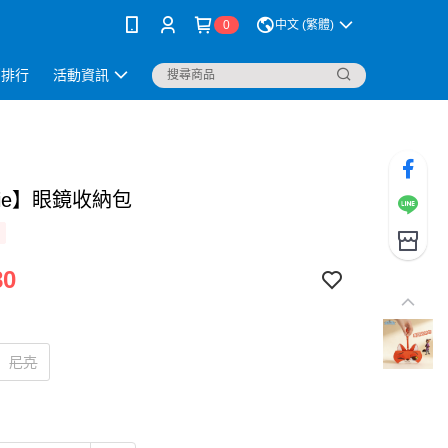
0
中文 (繁體)
銷排行
活動資訊
bie】眼鏡收納包
80
尼克