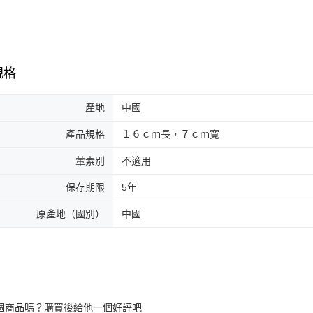
規格
產地
中國
產品規格
１６ｃｍ長，７ｃｍ寬
葷素別
不適用
保存期限
5年
原產地（國別）
中國
個商品嗎？購買後給他一個好評吧