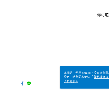
你可能
本網站中使用 cookie，欲查詢有關
設定，請參閱本網站「
隱私權條款
使用 cookie。
了解更多 >