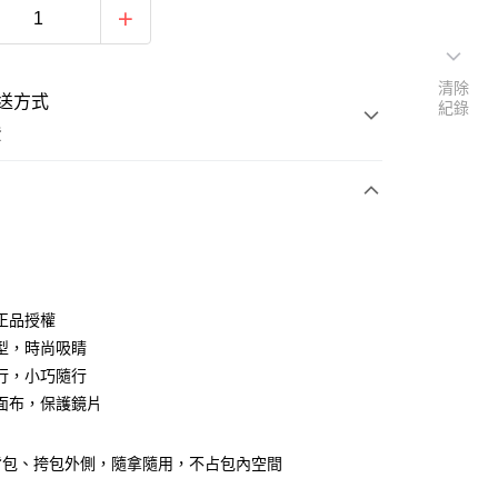
清除
送方式
紀錄
費
支付
正品授權
活動商品
型，時尚吸睛
行，小巧隨行
面布，保護鏡片
常溫商品
背包、挎包外側，隨拿隨用，不占包內空間