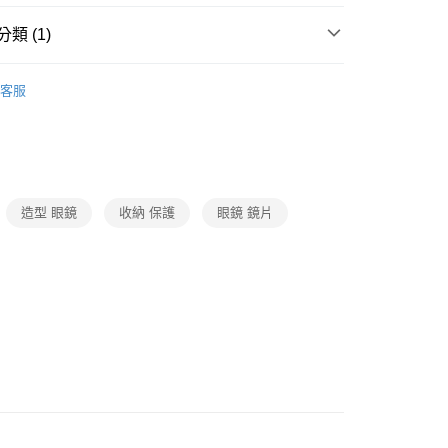
類 (1)
包/袋
客服
造型 眼鏡
收納 保護
眼鏡 鏡片