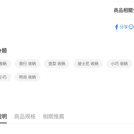
商品相關分
鞋/包/箱
分享
分類
收納
旅行 收納
造型 收納
迪士尼 收納
小巧 收納
小巧
時尚 收納
說明
商品規格
相關推薦