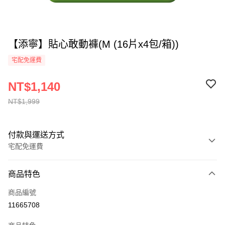
【添寧】貼心敢動褲(M (16片x4包/箱))
宅配免運費
NT$1,140
NT$1,999
付款與運送方式
宅配免運費
付款方式
商品特色
全家線上支付
商品編號
運送方式
11665708
本島宅配-活動商品