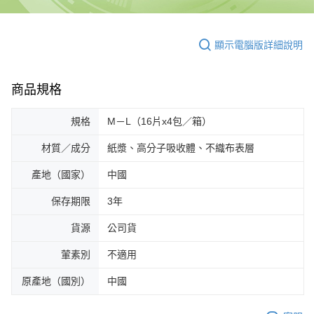
顯示電腦版詳細說明
商品規格
規格
M－L（16片x4包／箱）
材質／成分
紙漿、高分子吸收體、不織布表層
產地（國家）
中國
保存期限
3年
貨源
公司貨
葷素別
不適用
原產地（國別）
中國