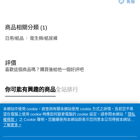
客服
商品相關分類 (1)
日用/紙品
衛生棉/紙尿褲
評價
喜歡這個商品嗎？購買後給他一個好評吧
你可能有興趣的商品
全站排行
本網站中使用 cookie，欲查詢有關本網站使用 cookie 方式之詳情，及若您不希
熱門標籤
望在電腦上使用 cookie 時應如何變更電腦的 cookie 設定，請參閱本網站「
隱私
權條款
」之 Cookie 聲明。您繼續使用本網站即表示您同意本公司得按本網站使
用條款之 Cookie 聲明使用 cookie。
了解更多 >