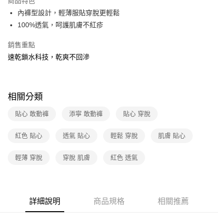
商品特色
免運費
內褲型設計，輕薄服貼穿脫更輕鬆
100%透氣，呵護肌膚不紅疹
離島宅配-常溫商品
免運費
銷售重點
速乾鎖水科技，乾爽不回滲
相關分類
貼心 敢動褲
添寧 敢動褲
貼心 穿脫
紅色 貼心
透氣 貼心
輕鬆 穿脫
肌膚 貼心
輕薄 穿脫
穿脫 肌膚
紅色 透氣
詳細說明
商品規格
相關推薦