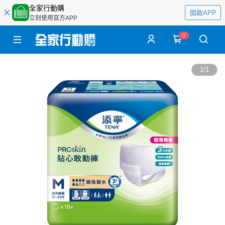
全家行動購
開啟APP
立刻使用官方APP
0
1
/
1