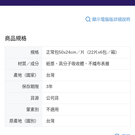
顯示電腦版詳細說明
商品規格
規格
正常包50x24cm／片（22片x6包／箱）
材質／成分
紙漿、高分子吸收體、不織布表層
產地（國家）
台灣
保存期限
3年
貨源
公司貨
葷素別
不適用
原產地（國別）
台灣