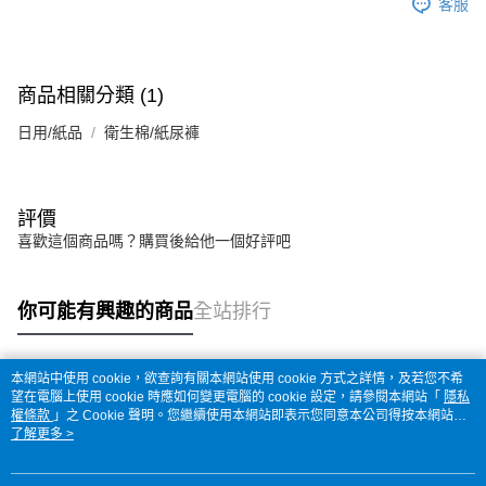
客服
商品相關分類 (1)
日用/紙品
衛生棉/紙尿褲
評價
喜歡這個商品嗎？購買後給他一個好評吧
你可能有興趣的商品
全站排行
本網站中使用 cookie，欲查詢有關本網站使用 cookie 方式之詳情，及若您不希
熱門標籤
望在電腦上使用 cookie 時應如何變更電腦的 cookie 設定，請參閱本網站「
隱私
權條款
」之 Cookie 聲明。您繼續使用本網站即表示您同意本公司得按本網站使
用條款之 Cookie 聲明使用 cookie。
了解更多 >