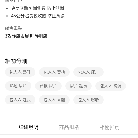
商品特色
免運費
更高立體防漏側邊 防止測漏
45公分超長吸收體 防止背漏
離島宅配-常溫商品
免運費
銷售重點
3效護膚表層 呵護肌膚
相關分類
包大人 熟睡
包大人 替換
包大人 尿片
熟睡 尿片
替換 尿片
尿片 超長
包大人 防漏
包大人 超長
包大人 立體
包大人 吸收
詳細說明
商品規格
相關推薦