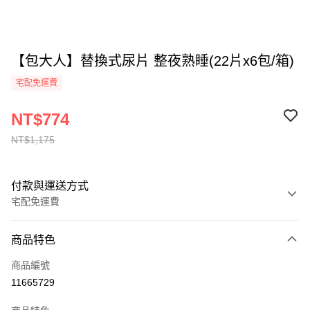
【包大人】替換式尿片 整夜熟睡(22片x6包/箱)
宅配免運費
NT$774
NT$1,175
付款與運送方式
宅配免運費
付款方式
商品特色
全家線上支付
商品編號
運送方式
11665729
本島宅配-活動商品