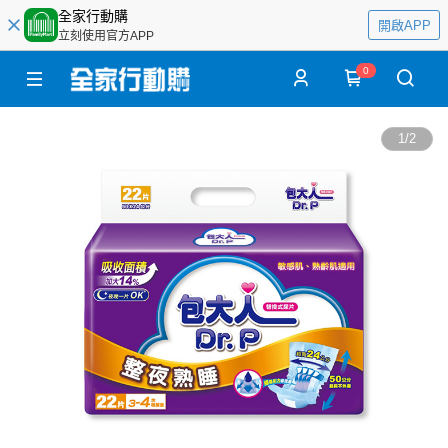
全家行動購
開啟APP
立刻使用官方APP
0
1
/
2