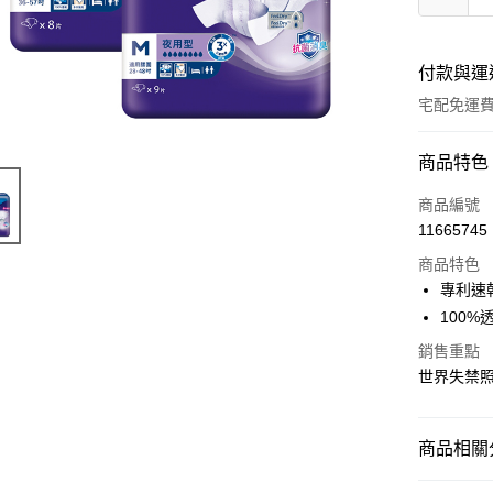
付款與運
宅配免運
付款方式
商品特色
全家線上
商品編號
11665745
商品特色
運送方式
專利速
本島宅配-
100
免運費
銷售重點
世界失禁照
離島宅配-
免運費
商品相關分
日用/紙品