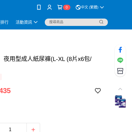
0
中文 (繁體)
銷排行
活動資訊
夜用型成人紙尿褲(L-XL (8片x6包/
435