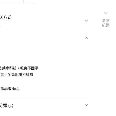
送方式
清除
費
紀錄
支付
乾鎖水科技，乾爽不回滲
活動商品
%透氣，呵護肌膚不紅疹
護品牌No.1
常溫商品
類 (1)
衛生棉/紙尿褲