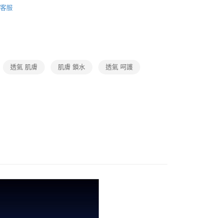
客服
透氣 肌膚
肌膚 鎖水
透氣 呵護