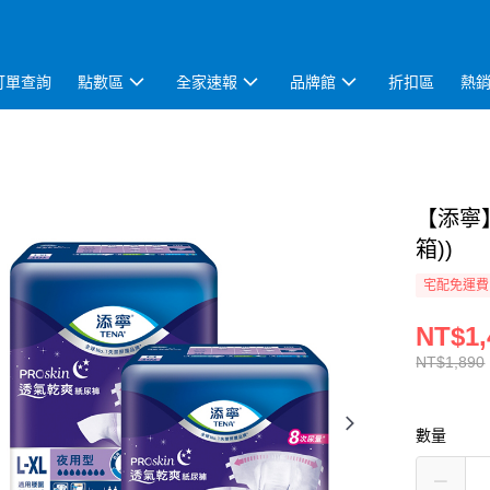
訂單查詢
點數區
全家速報
品牌館
折扣區
熱
【添寧】
箱))
宅配免運費
NT$1,
NT$1,890
數量