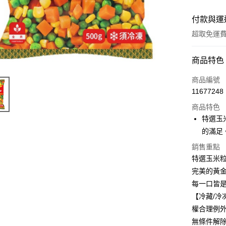
付款與運
超取免運
付款方式
商品特色
全家線上
商品編號
11677248
超商取貨
商品特色
特選玉
運送方式
的滿足
銷售重點
冷凍-全家
特選玉米
免運費
完美的黃
冷凍-付款
每一口皆
免運費
【冷藏/
權合理例
無條件解