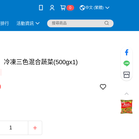
0
中文 (繁體)
銷排行
活動資訊
冷凍三色混合蔬菜(500gx1)
9