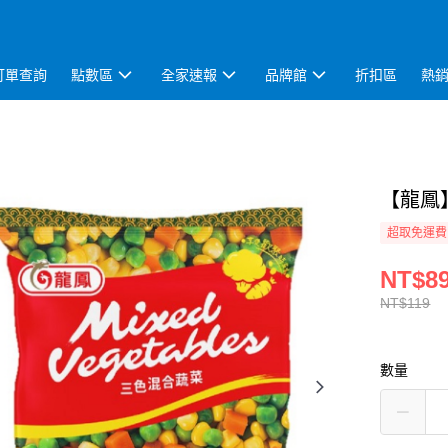
訂單查詢
點數區
全家速報
品牌館
折扣區
熱
【龍鳳】
超取免運費
NT$8
NT$119
數量