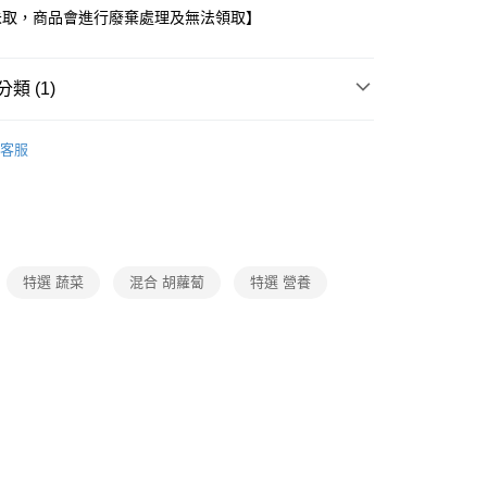
未取，商品會進行廢棄處理及無法領取】
類 (1)
蔬食冷凍調理
客服
特選 蔬菜
混合 胡蘿蔔
特選 營養