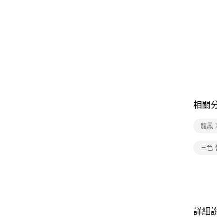
相關
龍鳳 
三色 
詳細