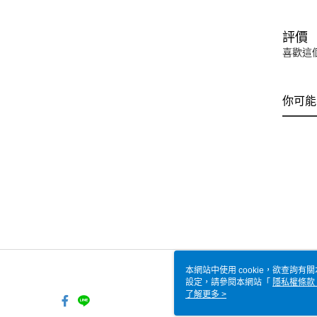
評價
喜歡這
你可能
本網站中使用 cookie，欲查詢有關
設定，請參閱本網站「
隱私權條款
使用 cookie。
了解更多 >