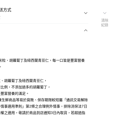
送方式
費
清除
紀錄
支付
付款
米粒、胡蘿蔔丁及紐西蘭青豆仁，每一口皆是豐富營養
。
取貨付款
粒、胡蘿蔔丁及紐西蘭青豆仁，
金比例，不添加過多的胡蘿蔔丁，
後全家取貨
是豐富營養的滿足。
冷凍生鮮商品等易於腐敗、保存期限較短屬「通訊交易解除
外情事適用準則」第2條之合理例外情事，排除消保法7日
除權之適用，敬請於商品到店通知3日內取貨，若超過指