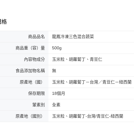
規格
商品品名
龍鳳冷凍三色混合蔬菜
商品重（容）量
500g
內容物成分
玉米粒、胡蘿蔔丁、青豆仁
食品添加物名稱
無
原產地（國）
玉米粒、胡蘿蔔丁－台灣／青豆仁－紐西蘭
保存期限
18個月
葷素別
全素
原產地（國別）
玉米粒、胡蘿蔔丁-台灣/青豆仁-紐西蘭