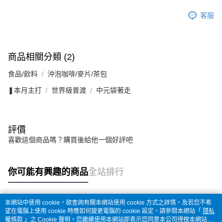
客服
商品相關分類 (2)
食品/飲料
沖泡咖啡/麥片/茶包
❚本月主打
世界級普渡
中元袋著走
評價
喜歡這個商品嗎？購買後給他一個好評吧
你可能有興趣的商品
全站排行
本網站中使用 cookie，欲查詢有關本網站使用 cookie 方式之詳情，及若您不希
熱門標籤
望在電腦上使用 cookie 時應如何變更電腦的 cookie 設定，請參閱本網站「
隱私
權條款
」之 Cookie 聲明。您繼續使用本網站即表示您同意本公司得按本網站使