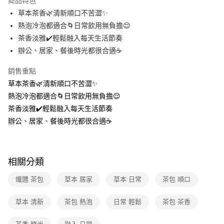
商品特色
草本茶香🌿清新順口不苦澀✨
全家取貨付款
熱泡冷泡都適合🌀日常飲用無負擔😌
免運費
茶香淡雅✔️輕鬆融入每天生活節奏
常溫-付款後全家取貨
辦公、居家、餐後時光都很合適☕
免運費
銷售重點
草本茶香🌿清新順口不苦澀✨
熱泡冷泡都適合🌀日常飲用無負擔😌
茶香淡雅✔️輕鬆融入每天生活節奏
辦公、居家、餐後時光都很合適☕
相關分類
孅體 茶包
草本 居家
草本 日常
茶包 順口
草本 清新
茶包 熱泡
日常 輕鬆
茶包 茶香