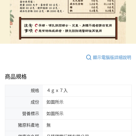
顯示電腦版詳細說明
商品規格
規格
４ｇｘ７入
成份
如圖所示
營養標示
如圖所示
豬原料產地
無