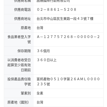
供應商名稱
品臻國際行銷有限公司
供應商電話
０２－８８６１－５２０８
供應商地址
台北市中山區民生東路一段４３號７樓
原產地
台灣
食品業者登入字
Ａ－１２７７５７２６８－０００００－２
號
保存期限
３６個月
以消費者收受日
３６０日以上
起算至少距有效
日期前
投保產品責任險
富邦產物０５１０字第２６ＡＭＬ００００
字號
２３５號
葷素別
全素
原產地（國別）
台灣