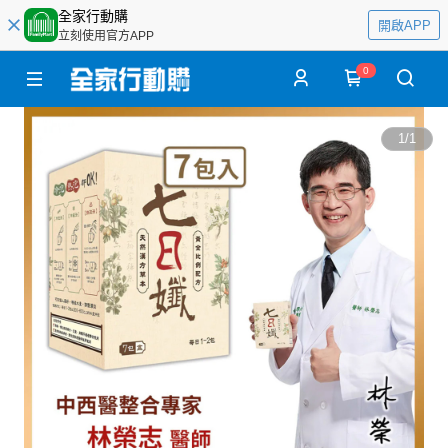
全家行動購
開啟APP
立刻使用官方APP
0
1
/
1