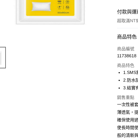
付款與運
超取滿NT$
付款方式
商品特色
全家線上
商品編號
11738618
超商取貨
商品特色
1.S
運送方式
2.防
3.結
全家取貨
銷售重點
每筆NT$4
一次性被
常溫-付款
薄透氣，
每筆NT$4
確保使用
使長時間
般的清新