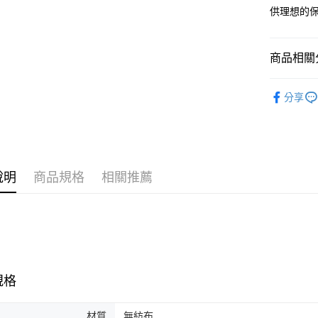
供理想的
商品相關分
日用/紙品
分享
說明
商品規格
相關推薦
規格
材質
無紡布