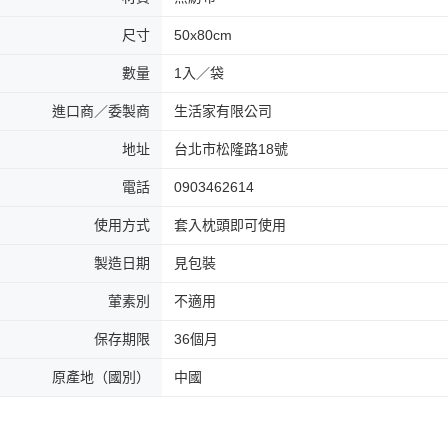
尺寸
50x80cm
數量
1入／袋
進口商／委製商
生活家有限公司
地址
台北市松隆路18號
電話
0903462614
使用方式
套入枕頭即可使用
製造日期
見包裝
葷素別
不適用
保存期限
36個月
原產地（國別）
中國