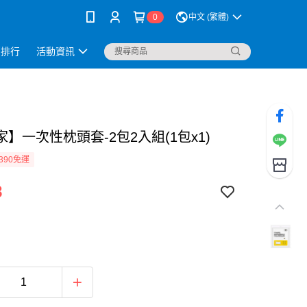
0
中文 (繁體)
銷排行
活動資訊
】一次性枕頭套-2包2入組(1包x1)
390免運
8