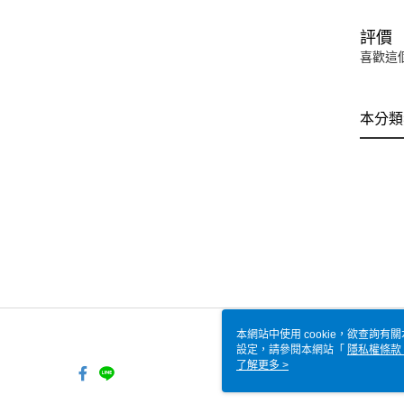
評價
喜歡這
本分類
本網站中使用 cookie，欲查詢有關
設定，請參閱本網站「
隱私權條款
使用 cookie。
了解更多 >