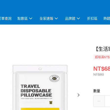
訂單查詢
點數區
全家速報
品牌館
折扣區
熱
【生活家
超取滿NT$
NT$6
NT$80
數量