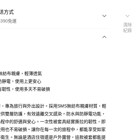
送方式
390免運
清除
紀錄
支付
付款
MS無紡布親膚，輕薄透氣
水防靜電，使用上更安心
實有韌性，使用多天不易破損
付款
0，滿NT$390(含以上)免運費
套，專為旅行與外出設計。採用SMS無紡布親膚材質，輕
後全家取貨
提供雙層防護，有效遠離交叉感染。防水與防靜電功能，
0，滿NT$390(含以上)免運費
過程中的舒適與安心。一次性被套具結實撕拉的韌性，即
使用也不易破損。讓你在每一次的旅程中，都能享受如家
與衛生。無論是酒店住宿還是戶外露營，這款被套都能提